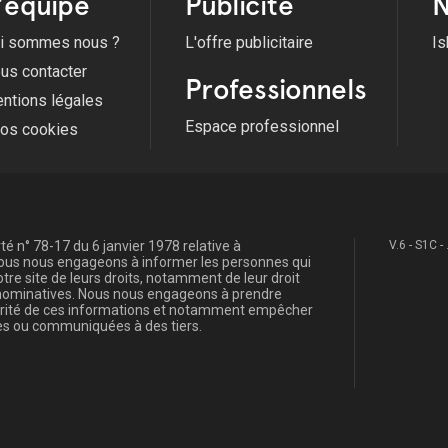
'équipe
Publicité
N
i sommes nous ?
L'offre publicitaire
Is
us contacter
Professionnels
ntions légales
Espace professionnel
fos cookies
é n° 78-17 du 6 janvier 1978 relative à
V.6 - S1C -
, nous nous engageons à informer les personnes qui
re site de leurs droits, notamment de leur droit
s nominatives. Nous nous engageons à prendre
curité de ces informations et notamment empêcher
s ou communiquées à des tiers.