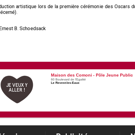
duction artistique lors de la première cérémonie des Oscars d
décerné).
 Ernest B. Schoedsack
Maison des Comoni - Pôle Jeune Public
60 Boulevard de l'Egalité
Le Revest-les-Eaux
JE VEUX Y
ALLER !