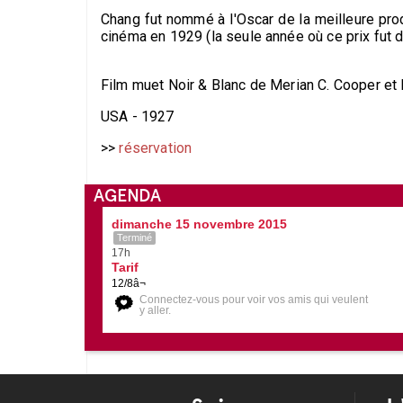
Chang fut nommé à l'Oscar de la meilleure pro
cinéma en 1929 (la seule année où ce prix fut 
Film muet Noir & Blanc de Merian C. Cooper et
USA - 1927
>>
réservation
AGENDA
dimanche 15 novembre 2015
Terminé
17h
Tarif
12/8â¬
Connectez-vous pour voir vos amis qui veulent
y aller.