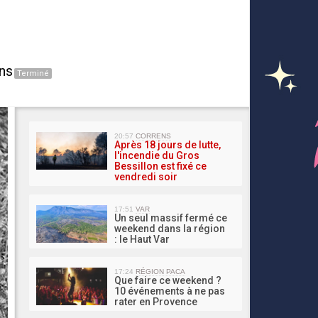
ns
Terminé
MA 
20:57
CORRENS
Après 18 jours de lutte,
l'incendie du Gros
Bessillon est fixé ce
vendredi soir
17:51
VAR
Un seul massif fermé ce
weekend dans la région
: le Haut Var
17:24
RÉGION PACA
Que faire ce weekend ?
10 événements à ne pas
rater en Provence