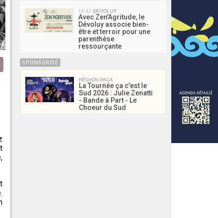
16:42
DEVOLUY
Avec Zen'Agritude, le
Dévoluy associe bien-
être et terroir pour une
parenthèse
ressourçante
SPONSORISÉ
RÉGION PACA
La Tournée ça c'est le
Sud 2026 : Julie Zenatti
- Bande à Part - Le
Choeur du Sud
z
t
,
t
.
n