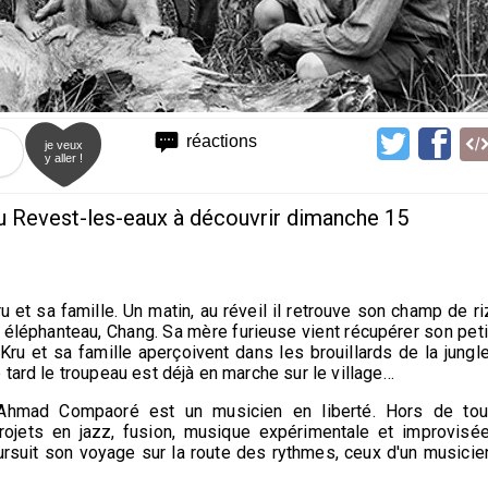
réactions
je veux
y aller !
u Revest-les-eaux à découvrir dimanche 15
u et sa famille. Un matin, au réveil il retrouve son champ de ri
it éléphanteau, Chang. Sa mère furieuse vient récupérer son peti
 Kru et sa famille aperçoivent dans les brouillards de la jungle
tard le troupeau est déjà en marche sur le village…
, Ahmad Compaoré est un musicien en liberté. Hors de tou
rojets en jazz, fusion, musique expérimentale et improvisée
oursuit son voyage sur la route des rythmes, ceux d'un musicie