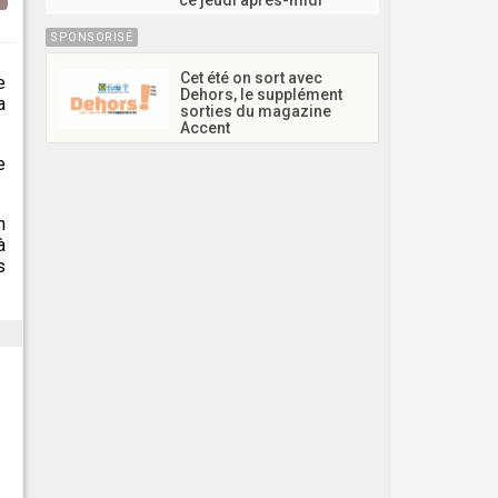
ce jeudi après-midi
SPONSORISÉ
Cet été on sort avec
e
Dehors, le supplément
a
sorties du magazine
Accent
e
n
à
s