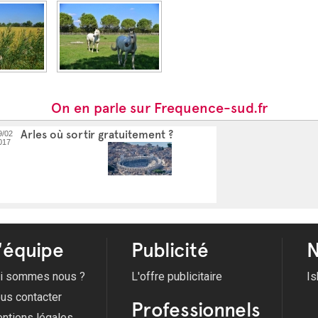
On en parle sur Frequence-sud.fr
Arles où sortir gratuitement ?
9/02
017
'équipe
Publicité
N
i sommes nous ?
L'offre publicitaire
Is
us contacter
Professionnels
ntions légales