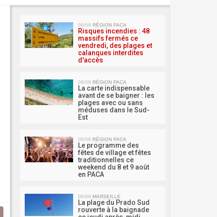
MA 
06/08
RÉGION PACA
Risques incendies : 48
massifs fermés ce
vendredi, des plages et
calanques interdites
d'accès
06/08
RÉGION PACA
La carte indispensable
avant de se baigner : les
plages avec ou sans
méduses dans le Sud-
Est
06/08
RÉGION PACA
Le programme des
fêtes de village et fêtes
traditionnelles ce
weekend du 8 et 9 août
en PACA
06/08
MARSEILLE
La plage du Prado Sud
rouverte à la baignade