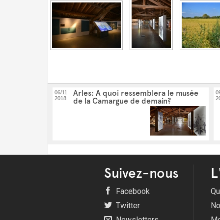
Arles: A quoi ressemblera le musée
06/11
0
2018
2
de la Camargue de demain?
Suivez-nous
L
Facebook
Qu
Twitter
No
Newsletters
Me