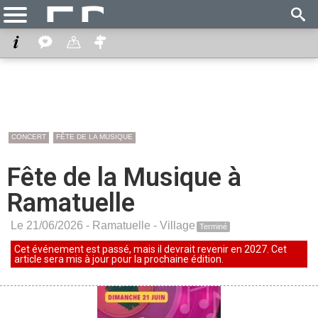
CONCERT
FÊTE DE LA MUSIQUE
Fête de la Musique à
Ramatuelle
Le 21/06/2026 -
Ramatuelle
-
Village
Terminé
Cet événement est passé, mais il devrait revenir en 2027. Cet
article sera mis à jour pour la prochaine édition.