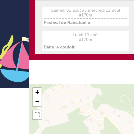
Samedi 01 août au mercredi 12 août
à170m
Festival de Ramatuelle
Lundi 10 août
à170m
Dans le couloir
+
−