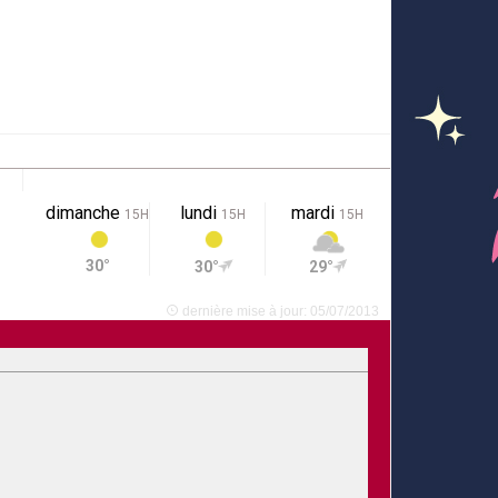
dimanche
lundi
mardi
15H
15H
15H
30°
30°
29°
dernière mise à jour: 05/07/2013