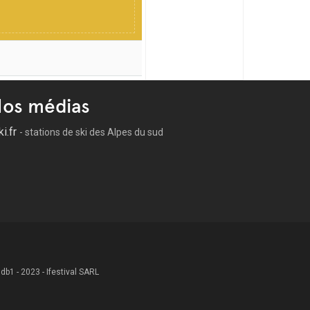
os médias
ki.fr
- stations de ski des Alpes du sud
 .db1 - 2023 - Ifestival SARL