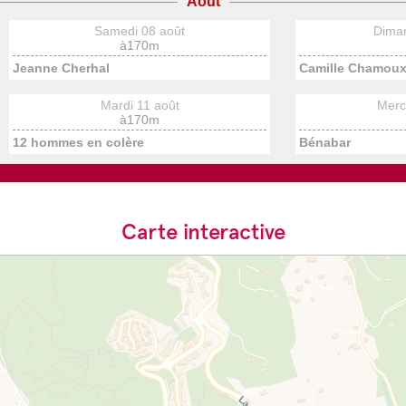
Août
Samedi 08 août
Dima
à170m
Jeanne Cherhal
Camille Chamoux 
Mardi 11 août
Merc
à170m
12 hommes en colère
Bénabar
Carte interactive