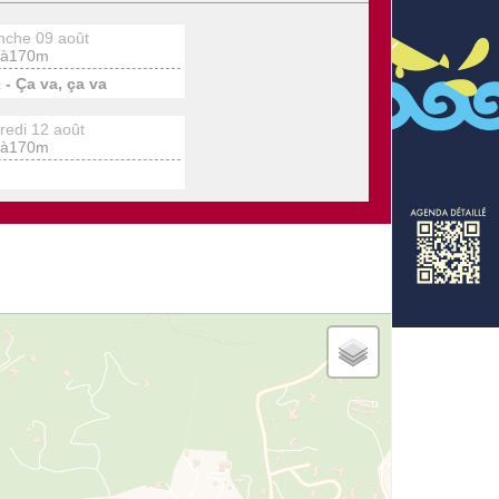
nche 09 août
à170m
- Ça va, ça va
redi 12 août
à170m