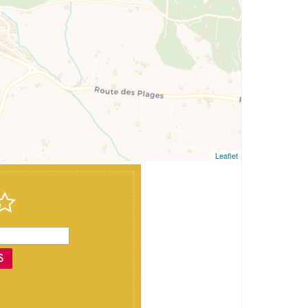
Leaflet
S