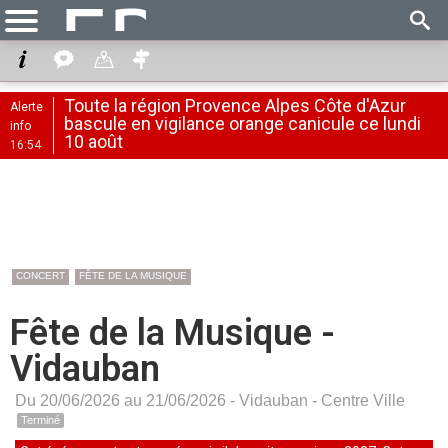
Toute la région Provence Alpes Côte d'Azur
Alerte
bascule en vigilance orange canicule ce lundi
info
10 août
16:54
CONCERT
FÊTE DE LA MUSIQUE
Fête de la Musique -
Vidauban
Du 20/06/2026 au 21/06/2026 -
Vidauban
-
Centre Ville
Terminé