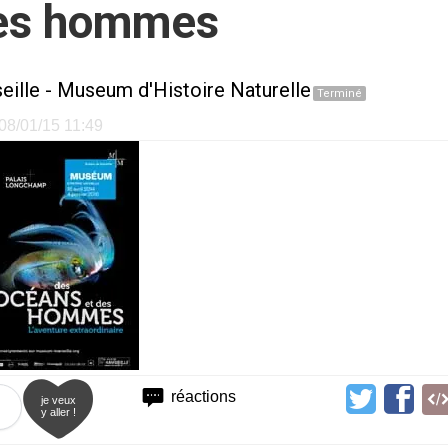
des hommes
eille
-
Museum d'Histoire Naturelle
Terminé
 08/01/15 11:49
réactions
je veux
y aller !