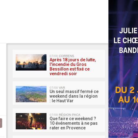
MA 
07/08
CORRENS
Après 18 jours de lutte,
l'incendie du Gros
Bessillon est fixé ce
vendredi soir
07/08
VAR
Un seul massif fermé ce
weekend dans la région
: le Haut Var
07/08
RÉGION PACA
Que faire ce weekend ?
10 événements à ne pas
rater en Provence