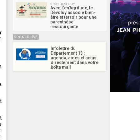
07/08
DEVOLUY
Avec Zen'Agritude, le
Dévoluy associe bien-
être et terroir pour une
parenthèse
ressourçante
r
SPONSORISÉ
e
Infolettre du
Département 13 :
agenda, aides et actus
directement dans votre
e
boîte mail
e
t
t
s
,
,