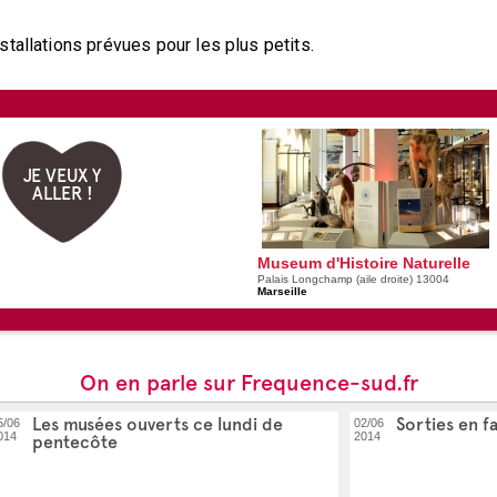
tallations prévues pour les plus petits.
JE VEUX Y
ALLER !
Museum d'Histoire Naturelle
Palais Longchamp (aile droite) 13004
Marseille
On en parle sur Frequence-sud.fr
Les musées ouverts ce lundi de
Sorties en fa
5/06
02/06
014
2014
pentecôte