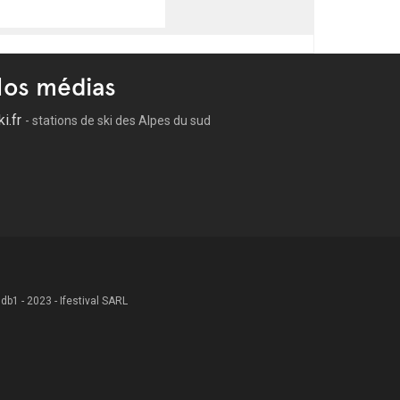
os médias
ki.fr
- stations de ski des Alpes du sud
 .db1 - 2023 - Ifestival SARL