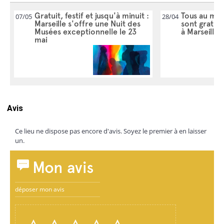
Gratuit, festif et jusqu'à minuit :
Tous au mus
07/05
28/04
Marseille s'offre une Nuit des
sont gratui
Musées exceptionnelle le 23
à Marseille
mai
Avis
Ce lieu ne dispose pas encore d'avis. Soyez le premier à en laisser
un.
Mon avis
déposer mon avis