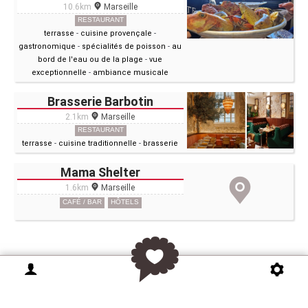
10.6km
Marseille
RESTAURANT
terrasse
-
cuisine provençale
-
gastronomique
-
spécialités de poisson
-
au
bord de l'eau ou de la plage
-
vue
exceptionnelle
-
ambiance musicale
Brasserie Barbotin
2.1km
Marseille
RESTAURANT
terrasse
-
cuisine traditionnelle
-
brasserie
Mama Shelter
1.6km
Marseille
CAFÉ / BAR
HÔTELS