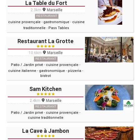
La Table du Fort
2.3km
Marseille
RESTAURANT
cuisine provençale
-
gastronomique
-
cuisine
traditionnelle
-
Pass Tables
Restaurant La Grotte
10.6km
Marseille
RESTAURANT
Patio / Jardin privé
-
cuisine provençale
-
cuisine italienne
-
gastronomique
-
pizzeria
-
bistrot
Sam Kitchen
2.4km
Marseille
RESTAURANT
Patio / Jardin privé
-
cuisine provençale
-
cuisine traditionnelle
La Cave à Jambon