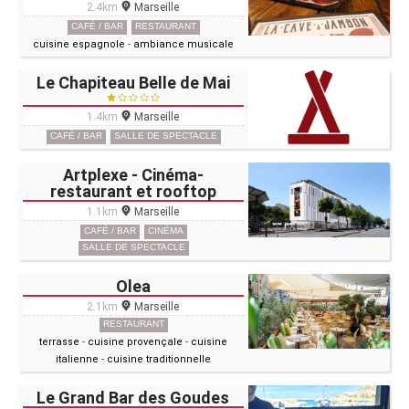
2.4km
Marseille
CAFÉ / BAR
RESTAURANT
cuisine espagnole
-
ambiance musicale
Le Chapiteau Belle de Mai
1.4km
Marseille
CAFÉ / BAR
SALLE DE SPECTACLE
Artplexe - Cinéma-
restaurant et rooftop
1.1km
Marseille
CAFÉ / BAR
CINÉMA
SALLE DE SPECTACLE
Olea
2.1km
Marseille
RESTAURANT
terrasse
-
cuisine provençale
-
cuisine
italienne
-
cuisine traditionnelle
Le Grand Bar des Goudes