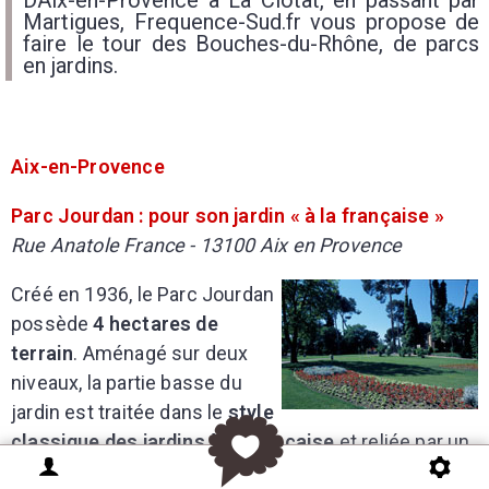
DAix-en-Provence à La Ciotat, en passant par
Martigues, Frequence-Sud.fr vous propose de
faire le tour des Bouches-du-Rhône, de parcs
en jardins.
Aix-en-Provence
Parc Jourdan : pour son jardin « à la française »
Rue Anatole France - 13100 Aix en Provence
Créé en 1936, le Parc Jourdan
possède
4 hectares de
terrain
. Aménagé sur deux
niveaux, la partie basse du
jardin est traitée dans le
style
classique des jardins à la française
et reliée par un
double escalier monumental à la partie haute qui est