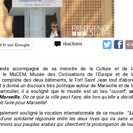
réactions
d.fr sur Google
ollande accompagné de sa ministre de la Culture et de l
uré le MuCEM, Musée des Civilisations de l'Europe et de l
e complète des deux bâtiments, le Fort Saint Jean tout d'abor
t a donné un discours très politique autour de Marseille et de l
ticulier, il a souligné que le musée est un lieu "
ouvert
",
u
Marseille.
De ce que la ville peut faire, dès lors qu'elle a décid
it faire pour Marseille
".
galement souligné la vocation internationnale de ce musée : "
L
'une solidarité régionale entre les deux rives qui ira sans e
onnons aux peuples arabes qui cherchent la prolongation de leu