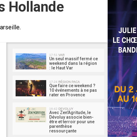
s Hollande
rseille.
MA 
17:51
VAR
Un seul massif fermé ce
weekend dans la région
: le Haut Var
17:24
RÉGION PACA
Que faire ce weekend ?
10 événements à ne pas
rater en Provence
16:42
DEVOLUY
Avec Zen'Agritude, le
Dévoluy associe bien-
être et terroir pour une
parenthèse
ressourçante