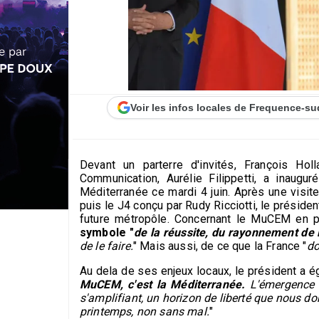
Voir les infos locales de Frequence-su
Devant un parterre d'invités, François H
Communication, Aurélie Filippetti, a inaug
Méditerranée ce mardi 4 juin. Après une visit
puis le J4 conçu par Rudy Ricciotti, le présiden
future métropôle. Concernant le MuCEM en par
symbole "
de la réussite, du rayonnement de 
de le faire.
" Mais aussi, de ce que la France "
do
Au dela de ses enjeux locaux, le président a é
MuCEM, c'est la Méditerranée.
L'émergence d
s'amplifiant, un horizon de liberté que nous d
printemps, non sans mal.
"