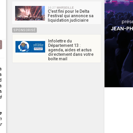
16:27
MARSEILLE
C'est fini pour le Delta
Festival qui annonce sa
liquidation judiciaire
SPONSORISÉ
Infolettre du
Département 13 :
agenda, aides et actus
directement dans votre
boîte mail
a
a
d
a
n
é
e
n
r