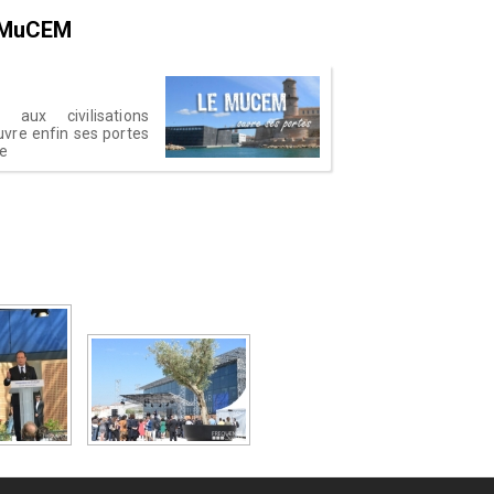
e MuCEM
ux civilisations
vre enfin ses portes
le