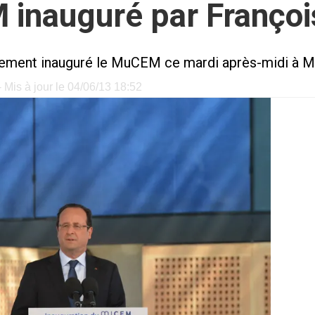
inauguré par Françoi
llement inauguré le MuCEM ce mardi après-midi à Ma
 Mis à jour le 04/06/13 18:52