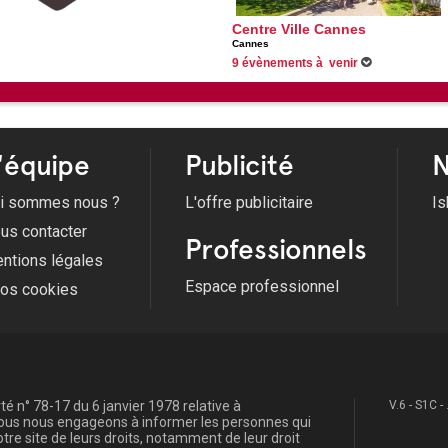
Centre Ville Cannes
Cannes
9 évènements à venir
Du 29/06/2026 au 31/08/2026 -
Les festivité
Du 01/07/2026 au 27/08/2026 -
Les Nocturn
Du 01/07/2026 au 28/08/2026 -
Pages à la p
Du 02/07/2026 au 27/08/2026 -
Les Jeudis 
Voir tous les évènements
'équipe
Publicité
N
i sommes nous ?
L'offre publicitaire
Is
us contacter
Professionnels
ntions légales
Espace professionnel
fos cookies
é n° 78-17 du 6 janvier 1978 relative à
V.6 - S1C -
, nous nous engageons à informer les personnes qui
re site de leurs droits, notamment de leur droit