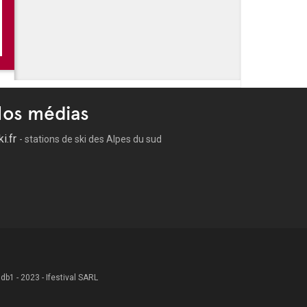
s de l'été à Cannes
es Cannoises
lage
du Suquet
os médias
ki.fr
- stations de ski des Alpes du sud
 .db1 - 2023 - Ifestival SARL