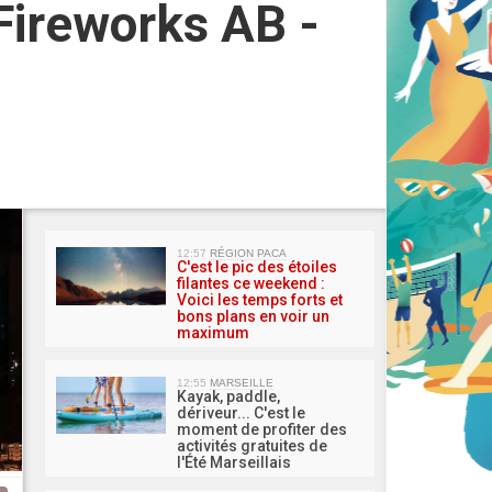
 Fireworks AB -
MA 
12:57
RÉGION PACA
C'est le pic des étoiles
filantes ce weekend :
Voici les temps forts et
bons plans en voir un
maximum
12:55
MARSEILLE
Kayak, paddle,
dériveur... C'est le
moment de profiter des
activités gratuites de
l'Été Marseillais