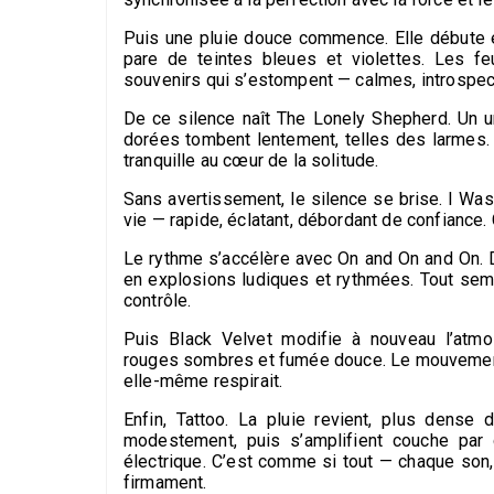
Puis une pluie douce commence. Elle débute en
pare de teintes bleues et violettes. Les fe
souvenirs qui s’estompent — calmes, introspec
De ce silence naît The Lonely Shepherd. Un un
dorées tombent lentement, telles des larmes.
tranquille au cœur de la solitude.
Sans avertissement, le silence se brise. I Wa
vie — rapide, éclatant, débordant de confiance.
Le rythme s’accélère avec On and On and On. D
en explosions ludiques et rythmées. Tout sem
contrôle.
Puis Black Velvet modifie à nouveau l’atmo
rouges sombres et fumée douce. Le mouvement 
elle-même respirait.
Enfin, Tattoo. La pluie revient, plus dense 
modestement, puis s’amplifient couche par 
électrique. C’est comme si tout — chaque son
firmament.