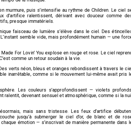
 murmure, puis s’intensifie au rythme de Children. Le ciel s
ux d’artifice ralentissent, dérivant avec douceur comme de
tifs, presque immatériels.
ique faisceau de lumière s’élève dans le ciel. Des étincelle
 L’instant semble vide, mais profondément humain — une forc
s Made For Lovin’ You explose en rouge et rose. Le ciel repren
 C’est comme un retour soudain à la vie.
es verts néon, bleus et oranges rebondissent à travers le cie
ble inarrêtable, comme si le mouvement lui-même avait pris l
sphère. Les couleurs s’approfondissent — violets profonds
ralentit, devenant sensuel et atmosphérique, comme si la nui
désormais, mais sans tristesse. Les feux d’artifice débuten
couche jusqu’à submerger le ciel d’or, de blanc et de ros
, chaque émotion — s’inscrivait de manière permanente dans l