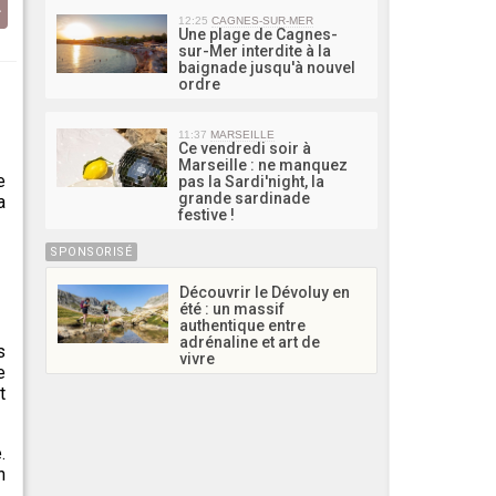
12:25
CAGNES-SUR-MER
Une plage de Cagnes-
sur-Mer interdite à la
baignade jusqu'à nouvel
ordre
11:37
MARSEILLE
Ce vendredi soir à
Marseille : ne manquez
e
pas la Sardi'night, la
grande sardinade
a
festive !
SPONSORISÉ
Découvrir le Dévoluy en
été : un massif
authentique entre
adrénaline et art de
s
vivre
e
t
.
n