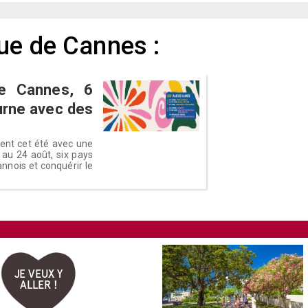
ue de Cannes :
de Cannes, 6
turne avec des
ient cet été avec une
 au 24 août, six pays
cannois et conquérir le
JE VEUX Y
ALLER !