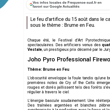
Vos infos locales de Frequence-sud.fr en
favori sur Google Actualités
Le feu d'artifice du 15 août dans le
sous le thème : Brume en Feu.
Chaque été, le Festival d’Art Pyrotechniq
spectaculaires. Des artificiers venus des
qua
Vestale
, un prestigieux prix décerné par le Jury
Joho Pyro Professional Firewo
Thème:
Brume en Feu
L’obscurité enveloppe la foule tandis qu’une 
premières notes de Cry of the Celts émergen
rouges et dorés jaillissent tels des forêts s’é
régulier à travers le ciel.
L’énergie bascule soudainement. Une réinterpr
Des traînées argentées et blanches zèbre
synchronisée à la perfection avec la force et l