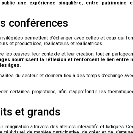
 public une expérience singulière, entre patrimoine e
es conférences
rivilégiées permettent d’échanger avec celles et ceux qui fon
teurs et productrices, réalisateurs et réalisatrices…
les œuvres, leur contexte et leur création, tout en partagean
es nourrissent la réflexion et renforcent le lien entre l
 les âges.
nalités du secteur et donnera lieu à des temps d’échange ave
r certaines projections, afin d’approfondir les thématique
its et grands
eur imagination à travers des ateliers interactifs et ludiques. Ce
ne télévisuel de manière participative, de créer et de s’amuse