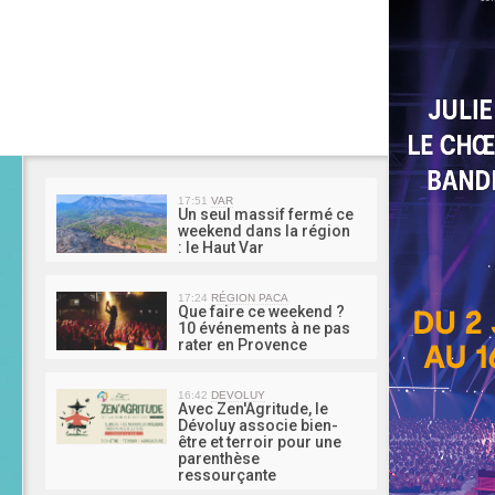
MA 
17:51
VAR
Un seul massif fermé ce
weekend dans la région
: le Haut Var
17:24
RÉGION PACA
Que faire ce weekend ?
10 événements à ne pas
rater en Provence
16:42
DEVOLUY
Avec Zen'Agritude, le
Dévoluy associe bien-
être et terroir pour une
parenthèse
ressourçante