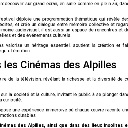
edécouvrir sur grand écran, en salle comme en plein air, dan
stival déploie une programmation thématique qui révèle de
ites, et crée un dialogue entre mémoire collective et regar
rimoine audiovisuel, il est aussi un espace de rencontres et d
eliers et des événements culturels.
s valorise un héritage essentiel, soutient la création et fai
tage et émotion.
 les Cinémas des Alpilles
ire de la télévision, révélant la richesse et la diversité de c
ur la société et la culture, invitant le public à se plonger dan
a curiosité.
propose une expérience immersive où chaque œuvre raconte un
émotions durables.
némas des Alpilles, ainsi que dans des lieux insolites e