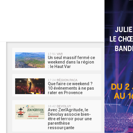
MA 
17:51
VAR
Un seul massif fermé ce
weekend dans la région
: le Haut Var
17:24
RÉGION PACA
Que faire ce weekend ?
10 événements à ne pas
rater en Provence
16:42
DEVOLUY
Avec Zen'Agritude, le
Dévoluy associe bien-
être et terroir pour une
parenthèse
ressourçante