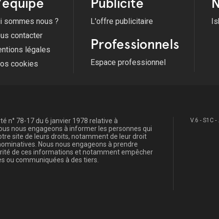
'équipe
Publicité
N
i sommes nous ?
L'offre publicitaire
Is
us contacter
Professionnels
ntions légales
Espace professionnel
fos cookies
é n° 78-17 du 6 janvier 1978 relative à
V.6 - S1C -
, nous nous engageons à informer les personnes qui
re site de leurs droits, notamment de leur droit
s nominatives. Nous nous engageons à prendre
curité de ces informations et notamment empêcher
s ou communiquées à des tiers.