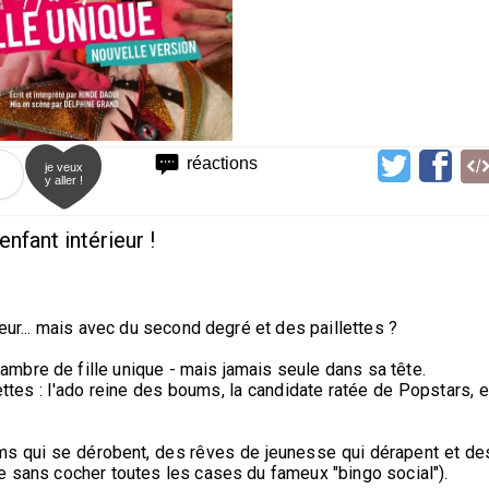
réactions
je veux
y aller !
enfant intérieur !
eur... mais avec du second degré et des paillettes ?
mbre de fille unique - mais jamais seule dans sa tête.
tes : l'ado reine des boums, la candidate ratée de Popstars, e
ms qui se dérobent, des rêves de jeunesse qui dérapent et de
e sans cocher toutes les cases du fameux "bingo social").