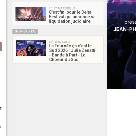
16:27
MARSEILLE
C'est fini pour le Delta
Festival qui annonce sa
liquidation judiciaire
SPONSORISÉ
RÉGION PACA
La Tournée ça c'est le
Sud 2026 : Julie Zenatti
- Bande à Part - Le
Choeur du Sud
t
s