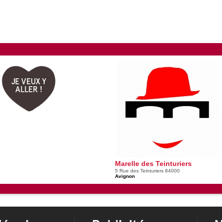
JE VEUX Y
ALLER !
Marelle des Teinturiers
5 Rue des Teinturiers 84000
Avignon