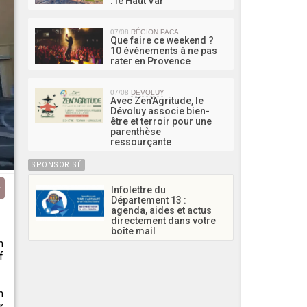
: le Haut Var
07/08
RÉGION PACA
Que faire ce weekend ?
10 événements à ne pas
rater en Provence
07/08
DEVOLUY
Avec Zen'Agritude, le
Dévoluy associe bien-
être et terroir pour une
parenthèse
ressourçante
SPONSORISÉ
Infolettre du
Département 13 :
agenda, aides et actus
directement dans votre
boîte mail
n
f
n
r