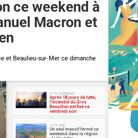
ion ce weekend à
manuel Macron et
ien
ice et Beaulieu-sur-Mer ce dimanche
MA 
07/08
CORRENS
Après 18 jours de lutte,
l'incendie du Gros
Bessillon est fixé ce
vendredi soir
07/08
VAR
Un seul massif fermé ce
weekend dans la région