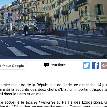
réactions
d.fr sur Google
mier ministre de la République de l’Inde, ce dimanche 14 jui
rantir la sécurité des deux chefs d'Etat, un important dispositi
i dans les airs et en mer.
ce accueille le
Bharat Innovates
au Palais des Expositions, u
en de l’Éducation, en partenariat avec la France, pour connecte