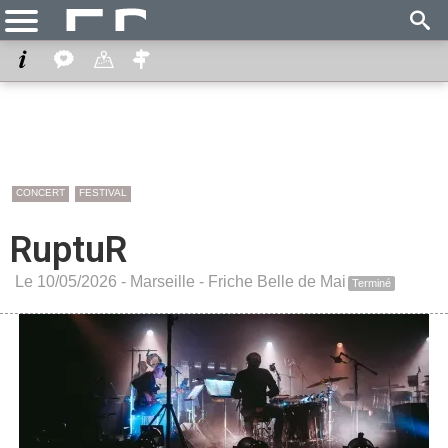
CONCERT
FESTIVAL
RuptuR
Le 10/05/2026 -
Marseille
-
Friche Belle de Mai
Terminé