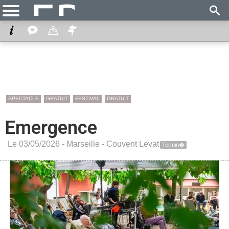
SPECTACLE
GRATUIT
FESTIVAL
GRATUIT
Emergence
Le 03/05/2026 -
Marseille
-
Couvent Levat
Termin�