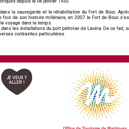
toriques depuis le 06 janvier 1930.
dans la sauvegarde et la réhabilitation du Fort de Bouc. Aprè
e fois de son histoire millénaire, en 2007 le Fort de Bouc s'es
able voyage dans le temps.
ns les installations du port pétrolier de Lavéra. De ce fait, s
verses contraintes particulières.
JE VEUX Y
ALLER !
Office de Tourisme de Martigues