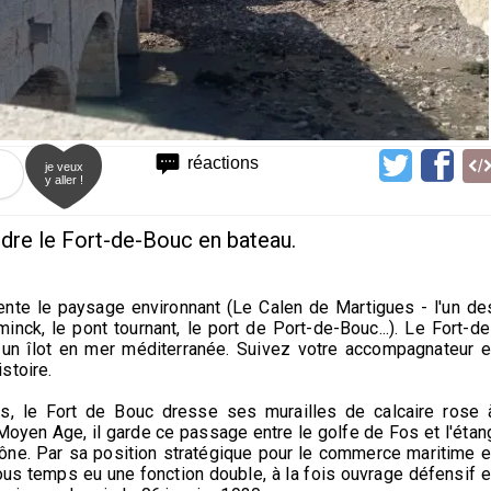
réactions
je veux
y aller !
dre le Fort-de-Bouc en bateau.
ente le paysage environnant (Le Calen de Martigues - l'un de
inck, le pont tournant, le port de Port-de-Bouc...). Le Fort-de
n îlot en mer méditerranée. Suivez votre accompagnateur e
stoire.
s, le Fort de Bouc dresse ses murailles de calcaire rose 
Moyen Age, il garde ce passage entre le golfe de Fos et l'étan
hône. Par sa position stratégique pour le commerce maritime e
tous temps eu une fonction double, à la fois ouvrage défensif e