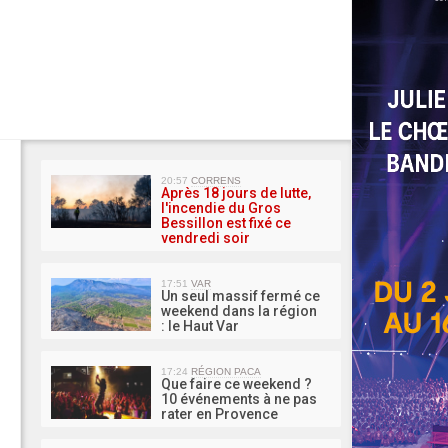
MA 
20:57
CORRENS
Après 18 jours de lutte,
l'incendie du Gros
Bessillon est fixé ce
vendredi soir
17:51
VAR
Un seul massif fermé ce
weekend dans la région
: le Haut Var
17:24
RÉGION PACA
Que faire ce weekend ?
10 événements à ne pas
rater en Provence