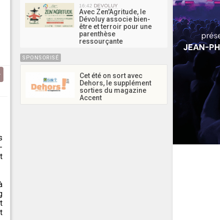
16:42
DEVOLUY
Avec Zen'Agritude, le
Dévoluy associe bien-
être et terroir pour une
parenthèse
ressourçante
SPONSORISÉ
Cet été on sort avec
Dehors, le supplément
sorties du magazine
Accent
s
-
t
à
g
t
t