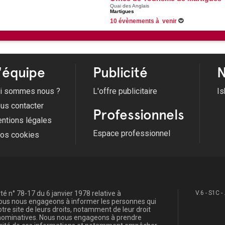
Quai des Anglais
Martigues
10 évènements à venir
Du 17/02/2026 au 28/10/2026 -
Balade en bate
18/08/2026 -
Atelier pêche durable
21/08/2026 -
Atelier pêche durable
Du 07/09/2026 au 21/09/2026 -
Rallye Photo Pat
Voir tous les évènements
'équipe
Publicité
N
i sommes nous ?
L'offre publicitaire
Is
us contacter
Professionnels
ntions légales
Espace professionnel
fos cookies
é n° 78-17 du 6 janvier 1978 relative à
V.6 - S1C -
, nous nous engageons à informer les personnes qui
re site de leurs droits, notamment de leur droit
s nominatives. Nous nous engageons à prendre