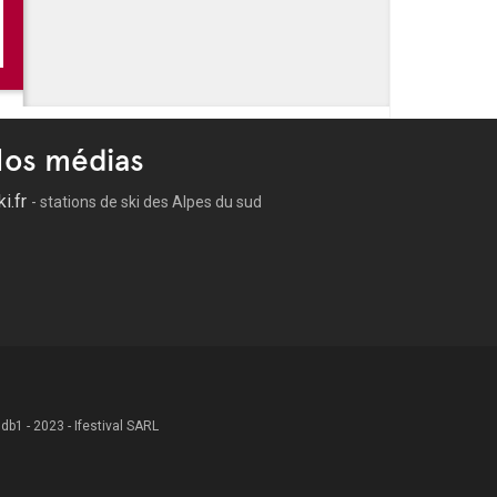
au sur les canaux de Martigues
rimoine : Objectif Île !
os médias
ki.fr
- stations de ski des Alpes du sud
 .db1 - 2023 - Ifestival SARL