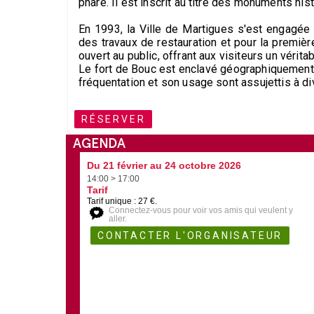
phare. Il est inscrit au titre des monuments his
En 1993, la Ville de Martigues s'est engagée 
des travaux de restauration et pour la premièr
ouvert au public, offrant aux visiteurs un vérit
Le fort de Bouc est enclavé géographiquement da
fréquentation et son usage sont assujettis à di
RÉSERVER
AGENDA
Du 21 février au 24 octobre 2026
14:00 > 17:00
Tarif
Tarif unique : 27 €.
Connectez-vous pour voir vos amis qui veulent y
aller.