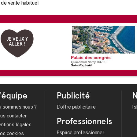
 de vente habituel
JE VEUX Y
ALLER !
Palais des congrès
Quai Amiral Nomy, 83700
Saint-Raphaël
'équipe
Publicité
N
i sommes nous ?
L'offre publicitaire
Is
us contacter
Professionnels
ntions légales
Espace professionnel
fos cookies