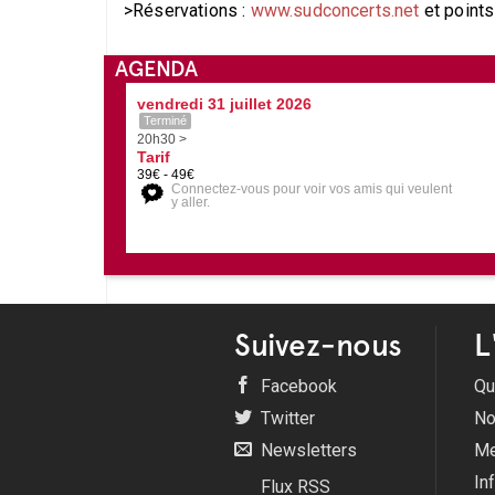
>Réservations :
www.sudconcerts.net
et points
AGENDA
vendredi 31 juillet 2026
Terminé
20h30 >
Tarif
39€ - 49€
Connectez-vous pour voir vos amis qui veulent
y aller.
Suivez-nous
L
Facebook
Qu
Twitter
No
Newsletters
Me
In
Flux RSS