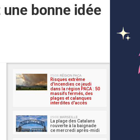
st une bonne idée
MA 
05/08
RÉGION PACA
Risques extrême
d'incendies ce jeudi
dans la région PACA : 50
massifs fermés, des
plages et calanques
interdites d'accès
05/08
MARSEILLE
La plage des Catalans
rouverte à la baignade
ce mercredi après-midi