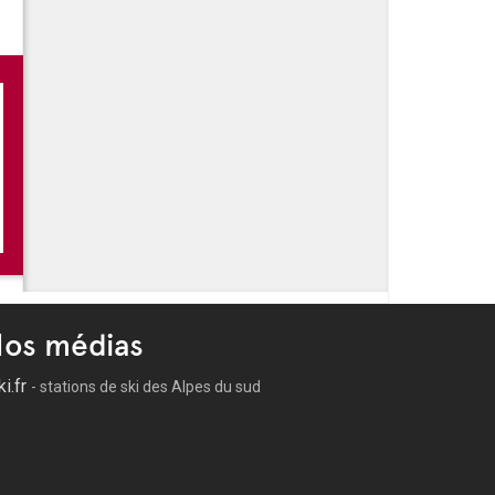
os médias
ki.fr
- stations de ski des Alpes du sud