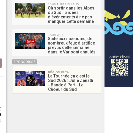
05/08
ALPES DU SUD
Où sortir dans les Alpes
du Sud : 5 idées
d'événements à ne pas
manquer cette semaine
05/08
VAR
Suite aux incendies, de
nombreux feux d'artifice
prévus cette semaine
dans le Var sont annulés
SPONSORISÉ
RÉGION PACA
La Tournée ça c'est le
Sud 2026 : Julie Zenatti
- Bande à Part - Le
Choeur du Sud
,
e
e