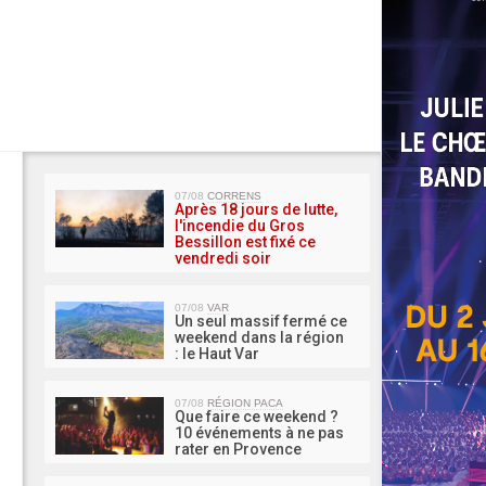
MA 
07/08
CORRENS
Après 18 jours de lutte,
l'incendie du Gros
Bessillon est fixé ce
vendredi soir
07/08
VAR
Un seul massif fermé ce
weekend dans la région
: le Haut Var
07/08
RÉGION PACA
Que faire ce weekend ?
10 événements à ne pas
rater en Provence