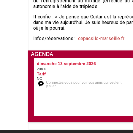
de l’enregistrement au mixage (effectué au 
autonomie à l’aide de trépieds.
Il confie : « Je pense que Guitar est la représe
dans ma vie aujourd’hui. Je suis heureux de pa
où je le pourrai.
Infos/réservations :
cepacsilo-marseille.fr
AGENDA
dimanche 13 septembre 2026
20h >
Tarif
NC
Connectez-vous pour voir vos amis qui veulent
y aller.