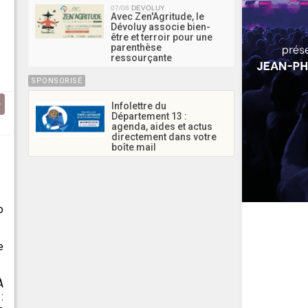
07/08
DEVOLUY
Avec Zen'Agritude, le
Dévoluy associe bien-
être et terroir pour une
parenthèse
ressourçante
SPONSORISÉ
Infolettre du
Département 13 :
agenda, aides et actus
directement dans votre
boîte mail
o
e
À
: