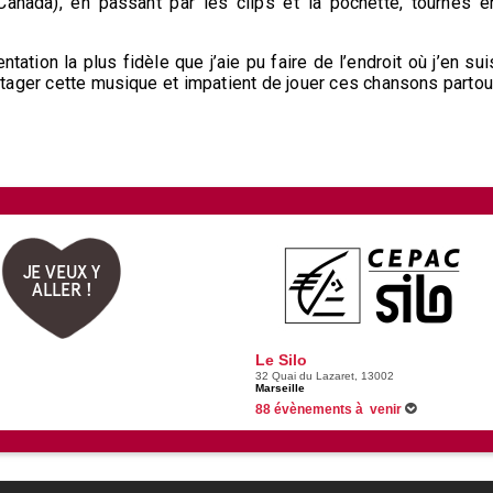
Canada), en passant par les clips et la pochette, tournés e
ntation la plus fidèle que j’aie pu faire de l’endroit où j’en sui
rtager cette musique et impatient de jouer ces chansons partou
JE VEUX Y
ALLER !
Le Silo
32 Quai du Lazaret, 13002
Marseille
88 évènements à venir
Du 17/07/2026 au 17/02/2027 -
La belle au b
10/09/2026 -
Alizée
23/09/2026 -
Devin Townsend - Metamorphos
24/09/2026 -
The Bootleg Beatles
Voir tous les évènements