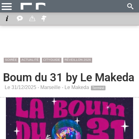
SOIRÉE
ACTUALITÉ
CITYGUIDE
RÉVEILLON 2026
Boum du 31 by Le Makeda
Le 31/12/2025 -
Marseille
-
Le Makeda
Terminé