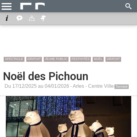
SPECTACLE
GRATUIT
JEUNE PUBLIC
FESTIVITÉS
NOËL
GRATUIT
Noël des Pichoun
Du 17/12/2025 au 04/01/2026 -
Arles
-
Centre Ville
Terminé