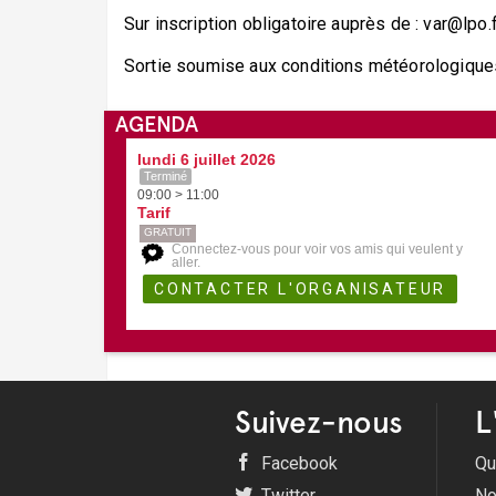
Sur inscription obligatoire auprès de : var@lpo.
Sortie soumise aux conditions météorologique
AGENDA
lundi 6 juillet 2026
Terminé
09:00 > 11:00
Tarif
GRATUIT
Connectez-vous pour voir vos amis qui veulent y
aller.
Suivez-nous
L
Facebook
Qu
Twitter
No