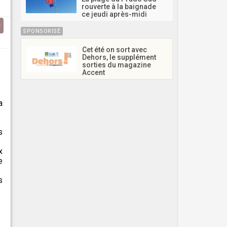
rouverte à la baignade
ce jeudi après-midi
SPONSORISÉ
Cet été on sort avec
Dehors, le supplément
sorties du magazine
Accent
a
s
x
e
s