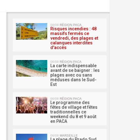
MA 
06/08
RÉGION PACA
Risques incendies : 48
massifs fermés ce
vendredi, des plages et
calanques interdites
d'accès
06/08
RÉGION PACA
La carte indispensable
avant de se baigner : les
plages avec ou sans
méduses dans le Sud-
Est
06/08
RÉGION PACA
Le programme des
fêtes de village et fêtes
traditionnelles ce
weekend du 8 et 9 août
en PACA
06/08
MARSEILLE
La plage du Prado Sud