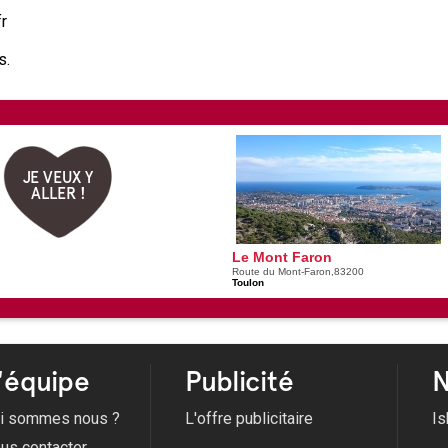
fr
s.
JE VEUX Y
ALLER !
Le Mont Faron
Route du Mont-Faron,83200
Toulon
'équipe
Publicité
N
i sommes nous ?
L'offre publicitaire
Is
us contacter