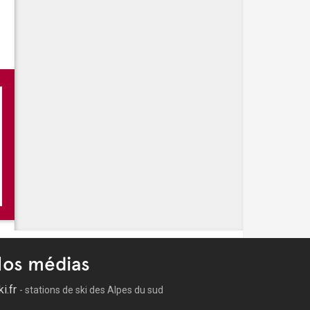
os médias
ki.fr
- stations de ski des Alpes du sud