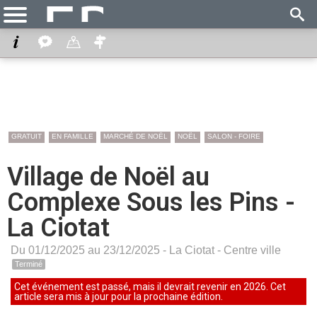
GRATUIT
EN FAMILLE
MARCHÉ DE NOËL
NOËL
SALON - FOIRE
Village de Noël au
Complexe Sous les Pins -
La Ciotat
Du 01/12/2025 au 23/12/2025 -
La Ciotat
-
Centre ville
Terminé
Cet événement est passé, mais il devrait revenir en 2026. Cet
article sera mis à jour pour la prochaine édition.