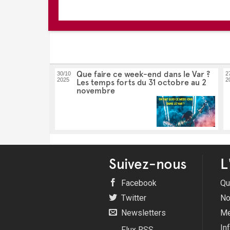
Que faire ce week-end dans le Var ?
30/10
2
2025
2
Les temps forts du 31 octobre au 2
novembre
Suivez-nous
L
Facebook
Qu
Twitter
No
Newsletters
Me
In
Flux RSS