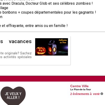
ns avec Dracula, Docteur Glob et ses célèbres zombies !
illage
de bonbons + coupes départementales pour les gagnants !
en
t effrayante, entre amis ou en famille !
s vacances
ête originale? Sachez
activités spéciales
Centre Ville
Le Plan-de-la-Tour
JE VEUX Y
2 évènements à venir
ALLER !
Du 03/07/2026 au 15/08/2026
Du 10/07/2026 au 14/08/2026