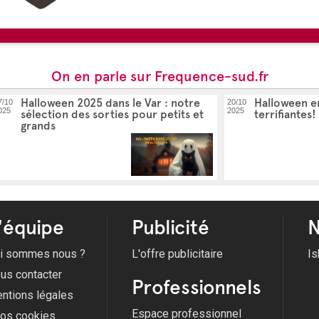
On en parle sur Frequence-sud.fr
Halloween 2025 dans le Var : notre
Halloween e
7/10
20/10
025
2025
sélection des sorties pour petits et
terrifiantes!
grands
'équipe
Publicité
N
i sommes nous ?
L'offre publicitaire
Is
us contacter
Professionnels
ntions légales
Espace professionnel
fos cookies