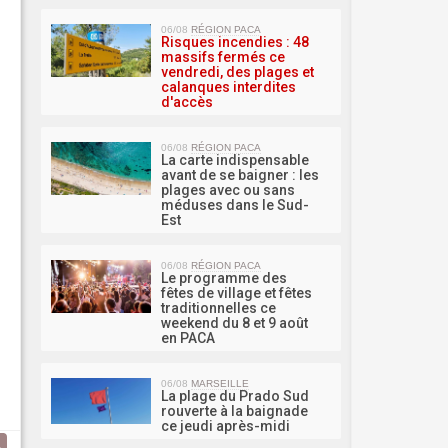
MA 
06/08
RÉGION PACA
Risques incendies : 48
massifs fermés ce
vendredi, des plages et
calanques interdites
d'accès
06/08
RÉGION PACA
La carte indispensable
avant de se baigner : les
plages avec ou sans
méduses dans le Sud-
Est
06/08
RÉGION PACA
Le programme des
fêtes de village et fêtes
traditionnelles ce
weekend du 8 et 9 août
en PACA
06/08
MARSEILLE
La plage du Prado Sud
rouverte à la baignade
ce jeudi après-midi