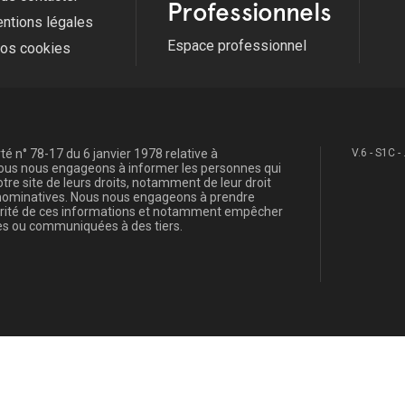
Professionnels
ntions légales
Espace professionnel
fos cookies
é n° 78-17 du 6 janvier 1978 relative à
V.6 - S1C -
, nous nous engageons à informer les personnes qui
re site de leurs droits, notamment de leur droit
s nominatives. Nous nous engageons à prendre
curité de ces informations et notamment empêcher
s ou communiquées à des tiers.