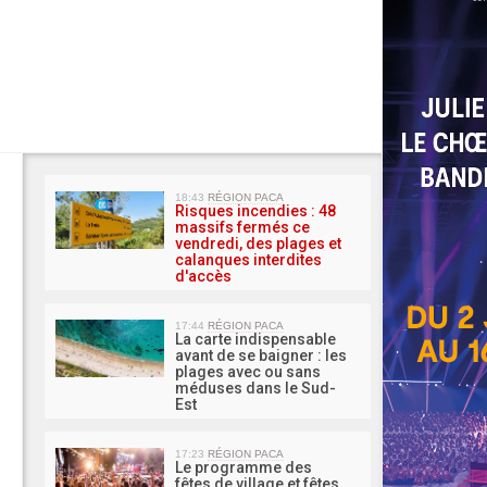
MA 
18:43
RÉGION PACA
Risques incendies : 48
massifs fermés ce
vendredi, des plages et
calanques interdites
d'accès
17:44
RÉGION PACA
La carte indispensable
avant de se baigner : les
plages avec ou sans
méduses dans le Sud-
Est
17:23
RÉGION PACA
Le programme des
fêtes de village et fêtes