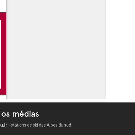
os médias
ki.fr
- stations de ski des Alpes du sud