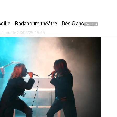
eille
-
Badaboum théâtre
- Dès 5 ans
Terminé
à jour le 23/09/25 15:45