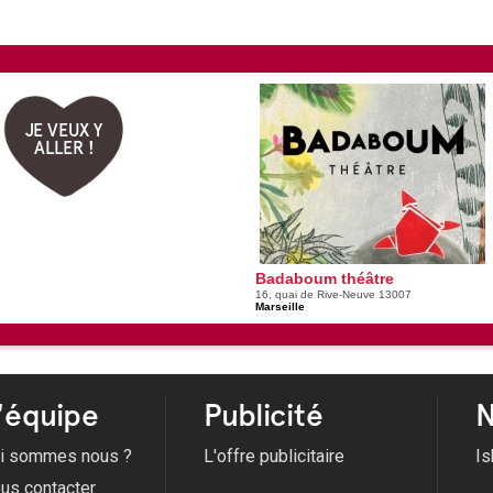
JE VEUX Y
ALLER !
Badaboum théâtre
16, quai de Rive-Neuve 13007
Marseille
'équipe
Publicité
N
i sommes nous ?
L'offre publicitaire
Is
us contacter