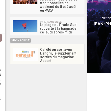
traditionnelles ce
weekend du 8 et 9 août
en PACA
16:32
MARSEILLE
La plage du Prado Sud
rouverte à la baignade
ce jeudi après-midi
SPONSORISÉ
Cet été on sort avec
Dehors, le supplément
sorties du magazine
Accent
a
e
.
s
,