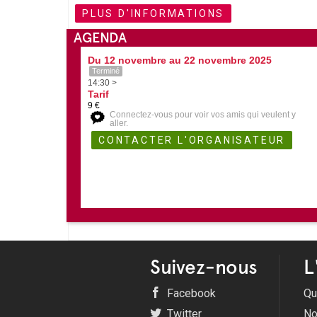
PLUS D'INFORMATIONS
AGENDA
Du 12 novembre au 22 novembre 2025
Terminé
14:30 >
Tarif
9 €
Connectez-vous pour voir vos amis qui veulent y
aller.
Suivez-nous
L
Facebook
Qu
Twitter
No