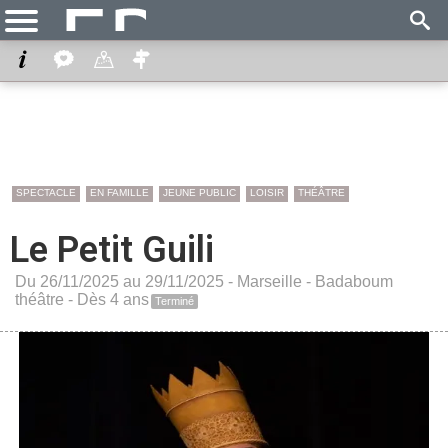
SPECTACLE
EN FAMILLE
JEUNE PUBLIC
LOISIR
THÉÂTRE
Le Petit Guili
Du 26/11/2025 au 29/11/2025 -
Marseille
-
Badaboum
théâtre
- Dès 4 ans
Terminé