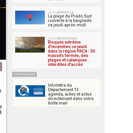
16:32
MARSEILLE
La plage du Prado Sud
rouverte à la baignade
ce jeudi après-midi
05/08
RÉGION PACA
Risques extrême
d'incendies ce jeudi
dans la région PACA : 50
massifs fermés, des
plages et calanques
interdites d'accès
SPONSORISÉ
Infolettre du
Département 13 :
e
agenda, aides et actus
directement dans votre
boîte mail
e
4