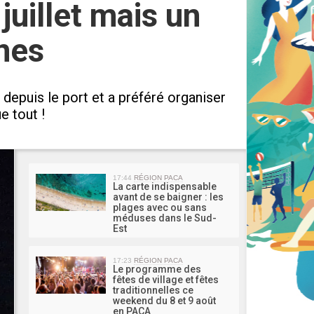
juillet mais un
nes
et depuis le port et a préféré organiser
e tout !
MA 
17:44
RÉGION PACA
La carte indispensable
avant de se baigner : les
plages avec ou sans
méduses dans le Sud-
Est
17:23
RÉGION PACA
Le programme des
fêtes de village et fêtes
traditionnelles ce
weekend du 8 et 9 août
en PACA