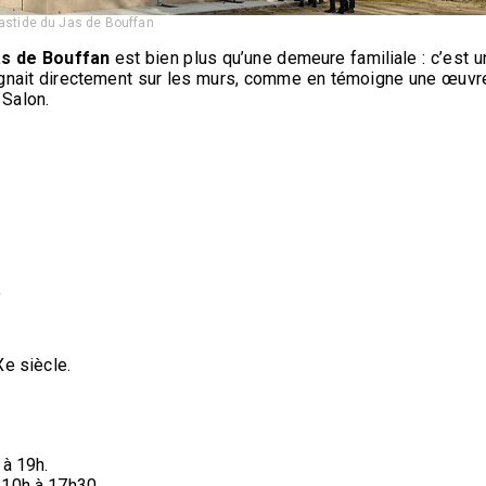
astide du Jas de Bouffan
as de Bouffan
est bien plus qu’une demeure familiale : c’est u
peignait directement sur les murs, comme en témoigne une œuvr
 Salon.
,
Xe siècle.
 à 19h.
 10h à 17h30.