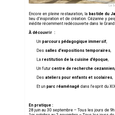
La b
Encore en pleine restauration, la
bastide du J
lieu d’inspiration et de création. Cézanne y 
inédite récemment redécouverte dans le Grand
À découvrir :
Un
parcours pédagogique immersif
,
Des
salles d'expositions temporaires
,
La
restitution de la cuisine d’époque
,
Un futur
centre de recherche cezannien
Des
ateliers pour enfants et scolaires
,
Et un
parc réaménagé
dans l’esprit du XI
En pratique :
28 juin au 30 septembre – Tous les jours de 9h
1er octobre au 2 novembre – Tous les jours de