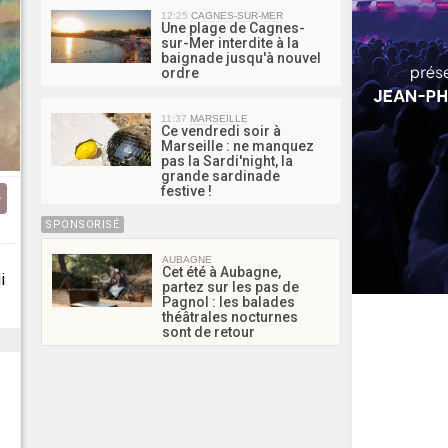
12:25
CAGNES-SUR-MER
Une plage de Cagnes-
sur-Mer interdite à la
baignade jusqu'à nouvel
ordre
11:37
MARSEILLE
Ce vendredi soir à
Marseille : ne manquez
pas la Sardi'night, la
grande sardinade
festive !
SPONSORISÉ
AUBAGNE
Cet été à Aubagne,
i
partez sur les pas de
Pagnol : les balades
théâtrales nocturnes
sont de retour