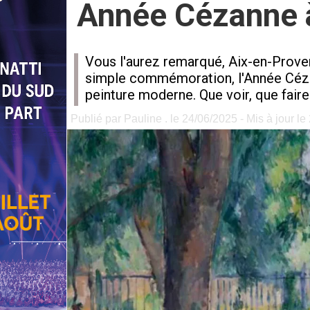
Année Cézanne à 
Vous l'aurez remarqué, Aix-en-Provenc
simple commémoration, l'Année Cézann
peinture moderne. Que voir, que faire ?
Publié par Pauline . le 24/06/2025 - Mis à jour l