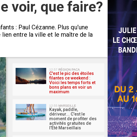
 voir, que faire?
fants : Paul Cézanne. Plus qu'une
n entre la ville et le maître de la
MA 
12:57
RÉGION PACA
C'est le pic des étoiles
filantes ce weekend :
Voici les temps forts et
bons plans en voir un
maximum
12:55
MARSEILLE
Kayak, paddle,
dériveur... C'est le
moment de profiter des
activités gratuites de
l'Été Marseillais