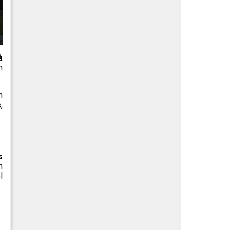
à
n
n
,
s
n
l