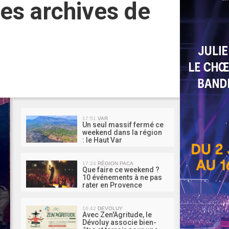
les archives de
MA 
17:51
VAR
Un seul massif fermé ce
weekend dans la région
: le Haut Var
17:24
RÉGION PACA
Que faire ce weekend ?
10 événements à ne pas
rater en Provence
16:42
DEVOLUY
Avec Zen'Agritude, le
Dévoluy associe bien-