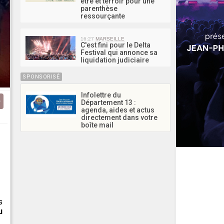
être et terroir pour une
parenthèse
ressourçante
16:27
MARSEILLE
C'est fini pour le Delta
Festival qui annonce sa
liquidation judiciaire
SPONSORISÉ
Infolettre du
Département 13 :
agenda, aides et actus
directement dans votre
boîte mail
s
u