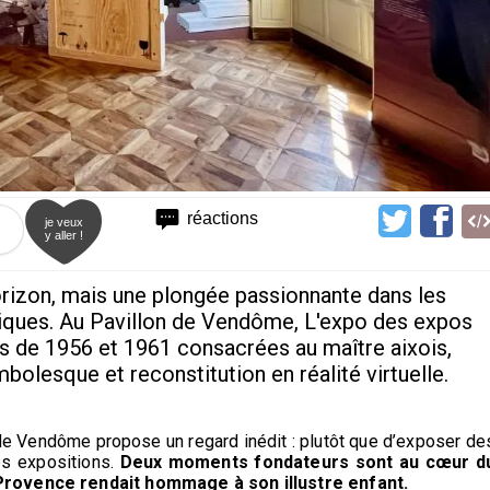
réactions
je veux
y aller !
orizon, mais une plongée passionnante dans les
riques. Au Pavillon de Vendôme, L'expo des expos
s de 1956 et 1961 consacrées au maître aixois,
olesque et reconstitution en réalité virtuelle.
 de Vendôme propose un regard inédit : plutôt que d’exposer de
des expositions.
Deux moments fondateurs sont au cœur d
Provence rendait hommage à son illustre enfant.