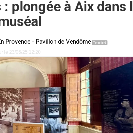
 : plongée à Aix dans 
 muséal
En Provence
-
Pavillon de Vendôme
Terminé
ur le 23/06/25 12:20