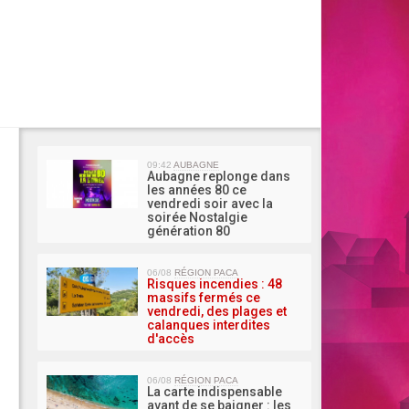
MA 
09:42
AUBAGNE
Aubagne replonge dans
les années 80 ce
vendredi soir avec la
soirée Nostalgie
génération 80
06/08
RÉGION PACA
Risques incendies : 48
massifs fermés ce
vendredi, des plages et
calanques interdites
d'accès
06/08
RÉGION PACA
La carte indispensable
avant de se baigner : les