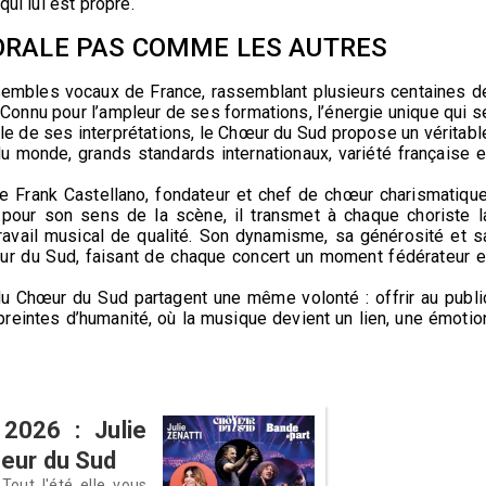
qui lui est propre.
HORALE PAS COMME LES AUTRES
sembles vocaux de France, rassemblant plusieurs centaines d
 Connu pour l’ampleur de ses formations, l’énergie unique qui s
le de ses interprétations, le Chœur du Sud propose un véritabl
 monde, grands standards internationaux, variété française e
uve Frank Castellano, fondateur et chef de chœur charismatique
 pour son sens de la scène, il transmet à chaque choriste l
 travail musical de qualité. Son dynamisme, sa générosité et s
hœur du Sud, faisant de chaque concert un moment fédérateur e
du Chœur du Sud partagent une même volonté : offrir au publi
reintes d’humanité, où la musique devient un lien, une émotio
2026 : Julie
oeur du Sud
Tout l'été elle vous