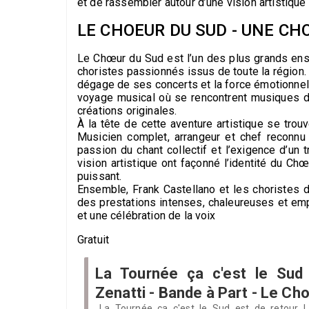
et de rassembler autour d’une vision artistique 
LE CHOEUR DU SUD - UNE C
Le Chœur du Sud est l’un des plus grands en
choristes passionnés issus de toute la région.
dégage de ses concerts et la force émotionnel
voyage musical où se rencontrent musiques du
créations originales.
À la tête de cette aventure artistique se tro
Musicien complet, arrangeur et chef reconnu
passion du chant collectif et l’exigence d’un
vision artistique ont façonné l’identité du C
puissant.
Ensemble, Frank Castellano et les choristes 
des prestations intenses, chaleureuses et emp
et une célébration de la voix
Gratuit
La Tournée ça c'est le Sud 
Zenatti - Bande à Part - Le Ch
La Tournée ça c'est le Sud est de retour ! 