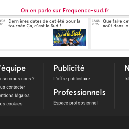
On en parle sur Frequence-sud.fr
Dernières dates de cet été pour la
Que faire ce
9/08
18/08
025
2025
tournée Ça, c'est le Sud !
août dans le
'équipe
Publicité
N
i sommes nous ?
L'offre publicitaire
Is
us contacter
Professionnels
ntions légales
Espace professionnel
fos cookies