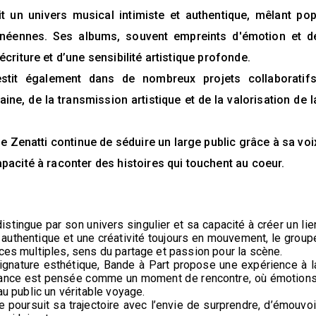
uit un univers musical intimiste et authentique, mêlant pop
anéennes. Ses albums, souvent empreints d'émotion et d
riture et d’une sensibilité artistique profonde.
estit également dans de nombreux projets collaboratifs
e, de la transmission artistique et de la valorisation de l
e Zenatti continue de séduire un large public grâce à sa voi
acité à raconter des histoires qui touchent au coeur.
distingue par son univers singulier et sa capacité à créer un lie
 authentique et une créativité toujours en mouvement, le group
nces multiples, sens du partage et passion pour la scène.
ignature esthétique, Bande à Part propose une expérience à l
mance est pensée comme un moment de rencontre, où émotions
au public un véritable voyage.
e poursuit sa trajectoire avec l’envie de surprendre, d’émouvoi