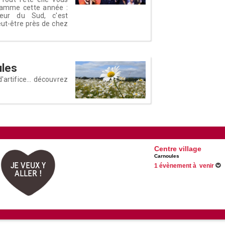
ramme cette année :
eur du Sud, c'est
ut-être près de chez
ules
d'artifice... découvrez
Centre village
Carnoules
JE VEUX Y
1 évènement à venir
ALLER !
Du 21/06/2026 au 31/08/202