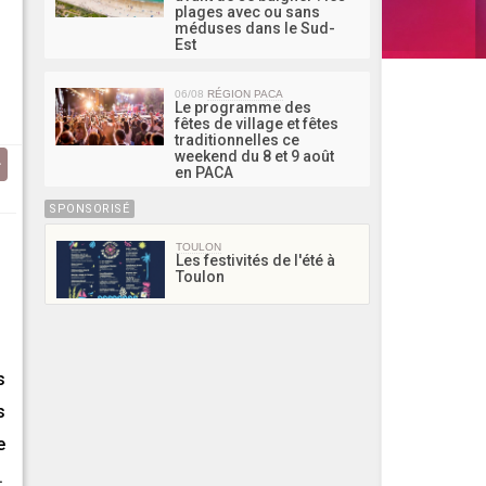
plages avec ou sans
méduses dans le Sud-
Est
06/08
RÉGION PACA
Le programme des
fêtes de village et fêtes
traditionnelles ce
weekend du 8 et 9 août
en PACA
SPONSORISÉ
TOULON
Les festivités de l'été à
Toulon
s
s
e
.