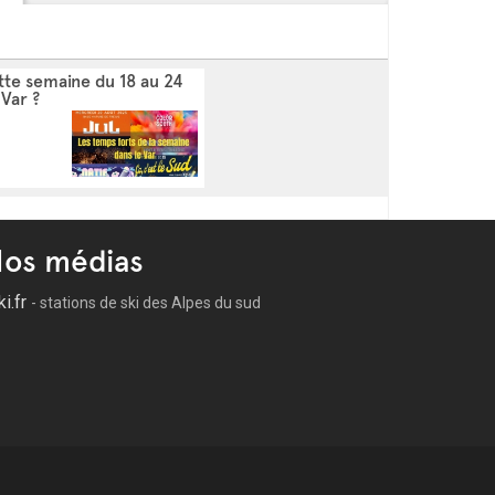
tte semaine du 18 au 24
 Var ?
os médias
ki.fr
- stations de ski des Alpes du sud