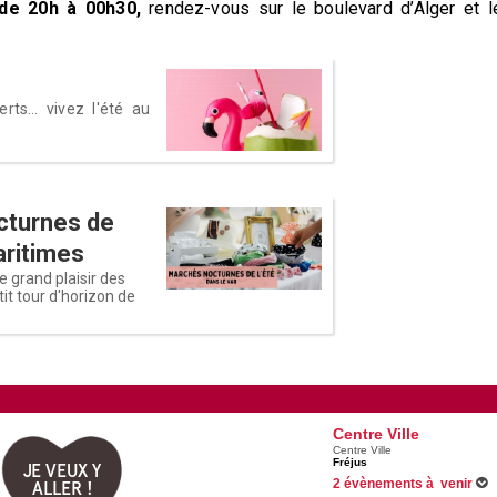
 de 20h à 00h30,
rendez-vous sur le boulevard d’Alger et l
rts... vivez l'été au
cturnes de
aritimes
e grand plaisir des
it tour d'horizon de
Centre Ville
Centre Ville
Fréjus
JE VEUX Y
2 évènements à venir
ALLER !