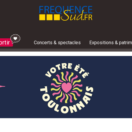
ortir
Concerts & spectacles
Expositions & patri
Les jeux concours du moment :
Toutes les invitations à gagner
Bons plans et réductions
ges
 ville, les horaires de l'éclipse solaire du 12 août dans 
un peu de fraîcheur en cette canicule ? Notre top 5 des
e ce weekend ? 10 événements à ne pas rater en Prov
e cette semaine du 3 au 9 août? Le guide des sorties
e ce weekend ? 10 événements à ne pas rater en Prov
 ville, les horaires de l'éclipse solaire du 12 août dans 
solaire à Saint-Véran
e ce weekend ? 10 événements à ne pas rater en Prov
Beaucoup de méduses signalées dans le
Feu d'artifice, concerts, festivités.. 
Où sortir dans les Alpes du Sud : 5 i
Que faire cette semaine du 3 au 9 août
Avec Zen'Agritude, le Dévoluy associe
La météo des plages de La Ciotat pour
C'est le pic des étoiles filantes ce we
Ce vendredi soir à Marseille : ne manqu
Météo des pla
Le préfet du V
Que faire cet
Un voilier de 
C'est le pic d
Avec Zen'Agrit
Été marseillai
Que faire cett
ges