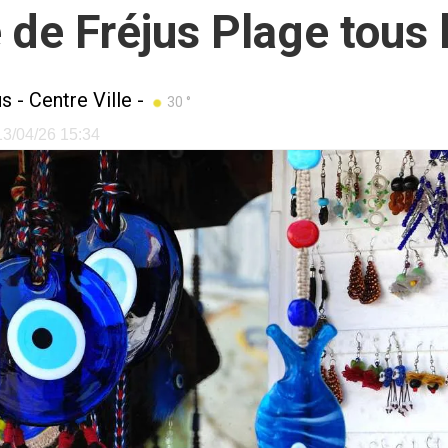
e Fréjus Plage tous le
us
-
Centre Ville
-
30 °
 13/04/26 15:34