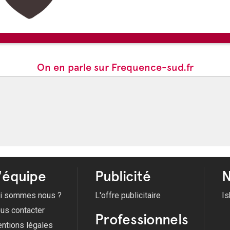
Du 01/06/2026 au 31/08/2026
14/08/2026 -
La tournée Summ
On en parle sur Frequence-sud.fr
'équipe
Publicité
N
i sommes nous ?
L'offre publicitaire
Is
us contacter
Professionnels
ntions légales