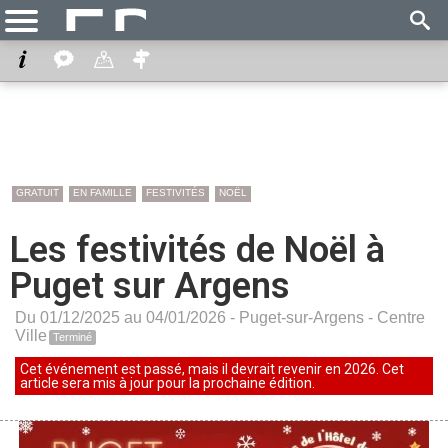
GRATUIT
EN FAMILLE
FESTIVITÉS
NOËL
Les festivités de Noël à
Puget sur Argens
Du 01/12/2025 au 04/01/2026 -
Puget-sur-Argens
-
Centre
Ville
Terminé
Cet événement est passé, mais il devrait revenir en 2026. Cet
article sera mis à jour pour la prochaine édition.