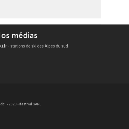
os médias
ki.fr
- stations de ski des Alpes du sud
 .db1 - 2023 - Ifestival SARL