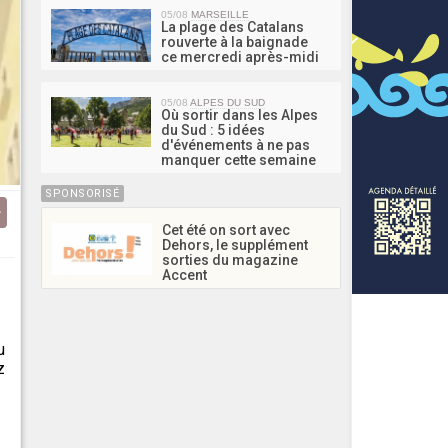
05/08
MARSEILLE
La plage des Catalans
rouverte à la baignade
ce mercredi après-midi
05/08
ALPES DU SUD
Où sortir dans les Alpes
du Sud : 5 idées
d'événements à ne pas
manquer cette semaine
SPONSORISÉ
Cet été on sort avec
Dehors, le supplément
sorties du magazine
Accent
u
z