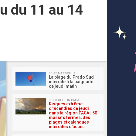
u du 11 au 14
MA 
10:42
MARSEILLE
La plage du Prado Sud
interdite à la baignade
ce jeudi matin
05/08
RÉGION PACA
Risques extrême
d'incendies ce jeudi
dans la région PACA : 50
massifs fermés, des
plages et calanques
interdites d'accès