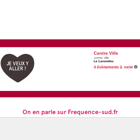
Centre Ville
centre ville
Le Lavandou
JE VEUX Y
4 évènements à venir
ALLER !
Du 15/06/2026 au 16/09/2026
Du 08/07/2026 au 31/08/2026
15/08/2026 -
Festivités du 15
16/08/2026 -
Meeting aérien de
On en parle sur Frequence-sud.fr