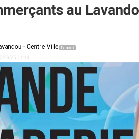
mmerçants au Lavando
avandou
-
Centre Ville
Terminé
10/09/25 11:14