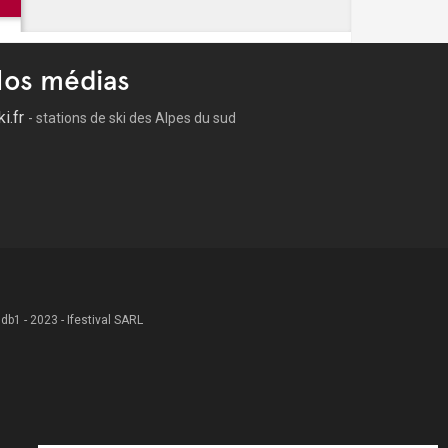
os médias
ki.fr
- stations de ski des Alpes du sud
 .db1 - 2023 - Ifestival SARL