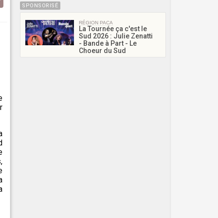
SPONSORISÉ
RÉGION PACA
La Tournée ça c'est le
Sud 2026 : Julie Zenatti
- Bande à Part - Le
Choeur du Sud
e
r
a
d
e
,
e
a
a