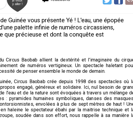
je veux
y aller !
 de Guinée vous présente Yé ! L'eau, une épopée
d'une palette infinie de numéros circassiens,
are que précieuse et dont la conquête est
du Circus Baobab allient la dextérité et l’imaginaire du cirqu
ainement de numéros vertigineux. Un spectacle haletant pou
nécessité de penser ensemble le monde de demain.
Guinée, Circus Baobab crée depuis 1998 des spectacles où l
ropos engagé, généreux et solidaire. Ici, nul besoin de gran
n de l’eau et de la nature sont évoquées à travers un mélange d
ues : pyramides humaines symboliques, danses des masques
ntorsionnistes, envolées à plus de sept mètres de haut ! Un
n haleine le spectateur ébahi par la maitrise technique et l
troupe, soudée dans son effort, nous rappelle à sa manière l