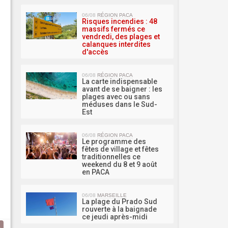
MA 
06/08
RÉGION PACA
Risques incendies : 48
massifs fermés ce
vendredi, des plages et
calanques interdites
d'accès
06/08
RÉGION PACA
La carte indispensable
avant de se baigner : les
plages avec ou sans
méduses dans le Sud-
Est
06/08
RÉGION PACA
Le programme des
fêtes de village et fêtes
traditionnelles ce
weekend du 8 et 9 août
en PACA
06/08
MARSEILLE
La plage du Prado Sud
rouverte à la baignade
ce jeudi après-midi