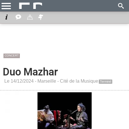
CONCERT
Duo Mazhar
Le 14/12/2024 -
Marseille
-
Cité de la Musique
Terminé