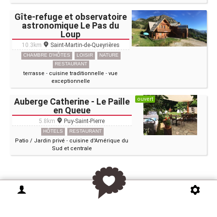
Gîte-refuge et observatoire
astronomique Le Pas du
Loup
10.3km
Saint-Martin-de-Queyrières
CHAMBRE D'HÔTES
LOISIR
NATURE
RESTAURANT
terrasse
-
cuisine traditionnelle
-
vue
exceptionnelle
ouvert
Auberge Catherine - Le Paille
en Queue
5.8km
Puy-Saint-Pierre
HÔTELS
RESTAURANT
Patio / Jardin privé
-
cuisine d'Amérique du
Sud et centrale