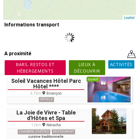
Leaflet
Informations transport
A proximité
BARS, RESTOS ET
LIEUX À
ACTIVITÉS
HÉBERGEMENTS
DÉCOUVRIR
ouvert
Soleil Vacances Hôtel Parc
Hôtel ****
6.7km
Briançon
HÔTELS
La Joie de Vivre - Table
d'Hôtes et Spa
12km
Névache
CHAMBRE D'HÔTES
RESTAURANT
cuisine traditionnelle