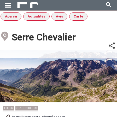
Aperçu
Actualités
Avis
Carte
Serre Chevalier
LOISIR
STATION DE SKI