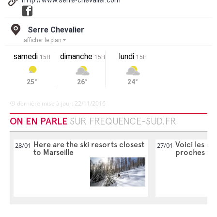
http://www.serre-chevalier.com
Serre Chevalier
afficher le plan
samedi
dimanche
lundi
15H
15H
15H
25°
26°
24°
dernière mise à jour: 22/11/2016
ON EN PARLE
SUR FREQUENCE-SUD.FR
Here are the ski resorts closest
Voici les sta
28/01
27/01
to Marseille
proches de 