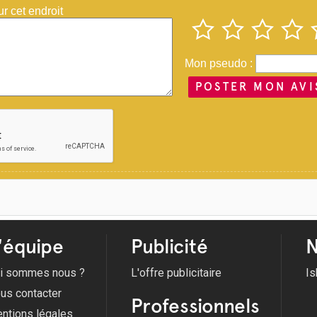
 cet endroit
Mon pseudo :
POSTER MON AVI
'équipe
Publicité
N
i sommes nous ?
L'offre publicitaire
Is
us contacter
Professionnels
ntions légales