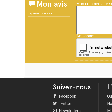
Mon avis
Mon commentaire sur
déposer mon avis
Anti-spam
Suivez-nous
L
Facebook
Qu
Twitter
No
Newsletters
Me