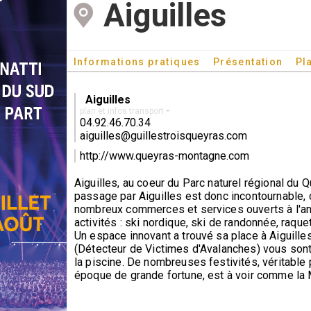
Aiguilles
Informations pratiques
Présentation
Pl
Aiguilles
plan et infos transport
04.92.46.70.34
aiguilles@guillestroisqueyras.com
http://www.queyras-montagne.com
Aiguilles, au coeur du Parc naturel régional du 
passage par Aiguilles est donc incontournable
nombreux commerces et services ouverts à l'année 
activités : ski nordique, ski de randonnée, raque
Un espace innovant a trouvé sa place à Aiguilles
(Détecteur de Victimes d'Avalanches) vous sont 
la piscine. De nombreuses festivités, véritable
époque de grande fortune, est à voir comme la Ma