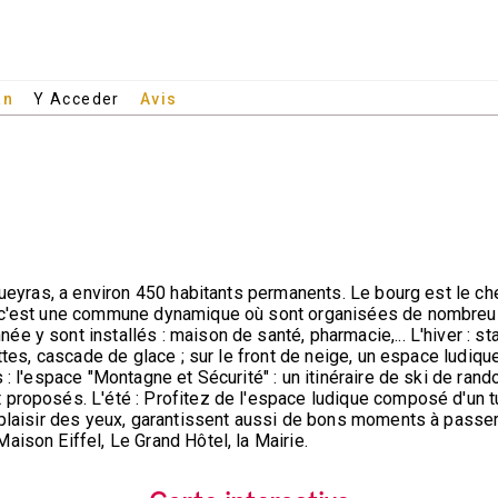
an
Y Acceder
Avis
Queyras, a environ 450 habitants permanents. Le bourg est le che
, c'est une commune dynamique où sont organisées de nombreus
y sont installés : maison de santé, pharmacie,... L'hiver : stati
ttes, cascade de glace ; sur le front de neige, un espace ludique 
 : l'espace "Montagne et Sécurité" : un itinéraire de ski de ran
proposés. L'été : Profitez de l'espace ludique composé d'un tu
 plaisir des yeux, garantissent aussi de bons moments à passer 
ison Eiffel, Le Grand Hôtel, la Mairie.