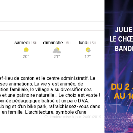
samedi
dimanche
lundi
15H
15H
15H
20°
21°
17°
f-lieu de canton et le centre administratif. Le
es animations. La vie y est animée, de
on familiale, le village a su diversifier ses
et une patinoire naturelle... Le choix est vaste !
donnée pédagogique balisé et un parc D.V.A.
bing et d'un bike park, rafraîchissez-vous dans
en famille. L'architecture, symbole d'une
dernière mise à jour: 24/01/2019