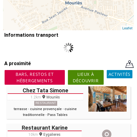
Leaflet
Informations transport
A proximité
BARS, RESTOS ET
LIEUX À
ACTIVITÉS
HÉBERGEMENTS
DÉCOUVRIR
Chez Tata Simone
1.2km
Mouriès
RESTAURANT
terrasse
-
cuisine provençale
-
cuisine
traditionnelle
-
Pass Tables
Restaurant Karine
10km
Eygalieres