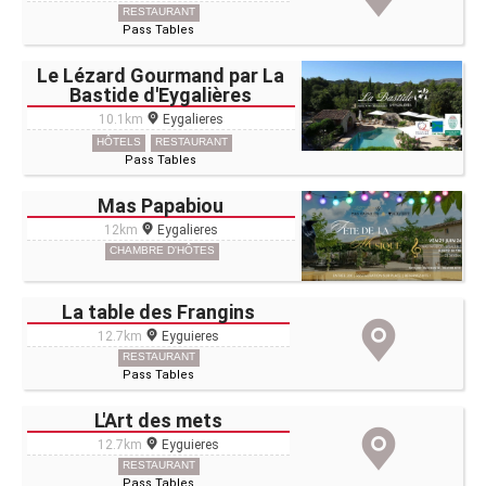
RESTAURANT
Pass Tables
Le Lézard Gourmand par La
Bastide d'Eygalières
10.1km
Eygalieres
HÔTELS
RESTAURANT
Pass Tables
Mas Papabiou
12km
Eygalieres
CHAMBRE D'HÔTES
La table des Frangins
12.7km
Eyguieres
RESTAURANT
Pass Tables
L'Art des mets
12.7km
Eyguieres
RESTAURANT
Pass Tables