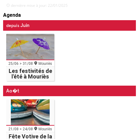
dernière mise à jour: 22/01/2025
Agenda
Juin
depuis
25/06 > 31/08
Mouriès
Les festivités de
l'été à Mouriès
Ao�t
21/08 > 24/08
Mouriès
Fête Votive de la