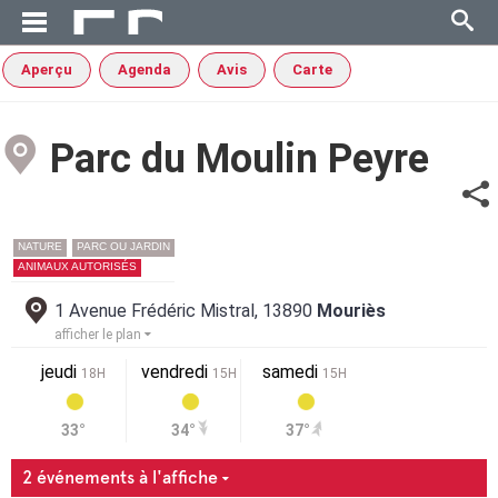
Aperçu
Agenda
Avis
Carte
Parc du Moulin Peyre
NATURE
PARC OU JARDIN
ANIMAUX AUTORISÉS
1 Avenue Frédéric Mistral, 13890
Mouriès
afficher le plan
jeudi
vendredi
samedi
18H
15H
15H
33°
34°
37°
2 événements à l'affiche