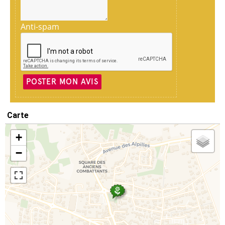
Anti-spam
POSTER MON AVIS
Carte
+
−