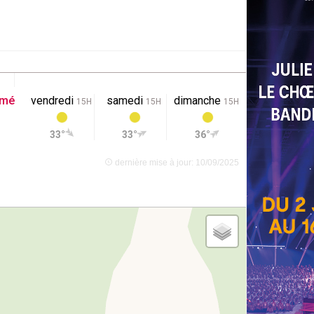
rmé
vendredi
samedi
dimanche
15H
15H
15H
33°
33°
36°
dernière mise à jour: 10/09/2025