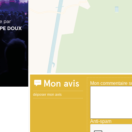
Mon avis
Mon commentaire sur
déposer mon avis
Anti-spam