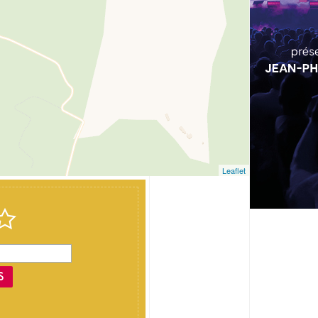
Leaflet
S