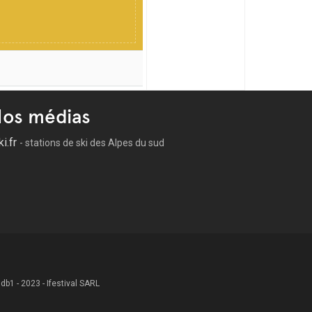
os médias
ki.fr
- stations de ski des Alpes du sud
 .db1 - 2023 - Ifestival SARL