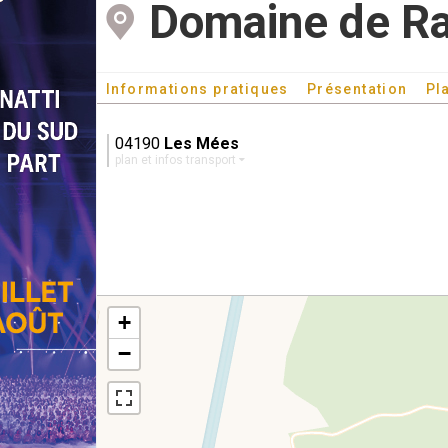
Domaine de Ra
Informations pratiques
Présentation
Pl
04190
Les Mées
plan et infos transport
+
−