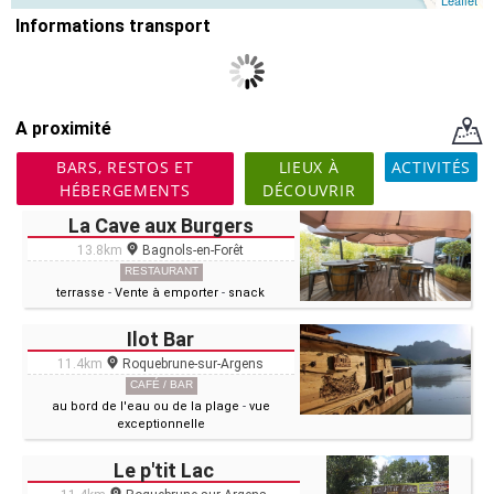
Leaflet
Informations transport
A proximité
BARS, RESTOS ET
LIEUX À
ACTIVITÉS
HÉBERGEMENTS
DÉCOUVRIR
La Cave aux Burgers
13.8km
Bagnols-en-Forêt
RESTAURANT
terrasse
-
Vente à emporter
-
snack
Ilot Bar
11.4km
Roquebrune-sur-Argens
CAFÉ / BAR
au bord de l'eau ou de la plage
-
vue
exceptionnelle
Le p'tit Lac