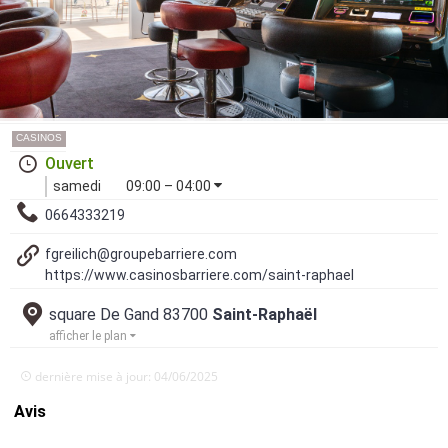
CASINOS
Ouvert
samedi
09:00 – 04:00
0664333219
fgreilich@groupebarriere.com
https://www.casinosbarriere.com/saint-raphael
square De Gand 83700
Saint-Raphaël
afficher le plan
dernière mise à jour: 04/06/2025
Avis