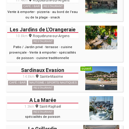
11.4km
Roquebrune-sur-Argens
CAFÉ / BAR
RESTAURANT
Vente à emporter
-
pizzeria
-
au bord de l'eau
ou de la plage
-
snack
Les Jardins de L'Orangeraie
10.8km
Roquebrune-sur-Argens
RESTAURANT
Patio / Jardin privé
-
terrasse
-
cuisine
provençale
-
Vente à emporter
-
spécialités
de poisson
-
cuisine traditionnelle
ouvert
Sardinaux Evasion
14.8km
Sainte-Maxime
CAFÉ / BAR
NAUTISME / SPORTS NAUTIQUES
RESTAURANT
A La Marée
1.3km
Saint-Raphaël
RESTAURANT
spécialités de poisson
Le Grillardin