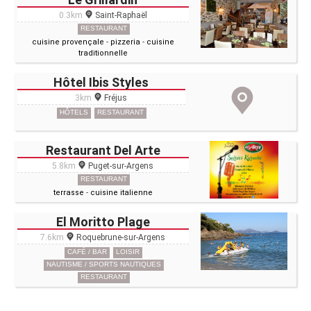
0.3km
Saint-Raphaël
RESTAURANT
cuisine provençale
-
pizzeria
-
cuisine
traditionnelle
Hôtel Ibis Styles
3km
Fréjus
HÔTELS
RESTAURANT
Restaurant Del Arte
5.8km
Puget-sur-Argens
RESTAURANT
terrasse
-
cuisine italienne
El Moritto Plage
7.6km
Roquebrune-sur-Argens
CAFÉ / BAR
LOISIR
NAUTISME / SPORTS NAUTIQUES
RESTAURANT