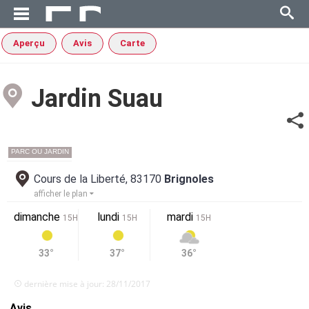
Aperçu
Avis
Carte
Jardin Suau
PARC OU JARDIN
Cours de la Liberté, 83170
Brignoles
afficher le plan
dimanche
lundi
mardi
15H
15H
15H
33°
37°
36°
dernière mise à jour: 28/11/2017
Avis