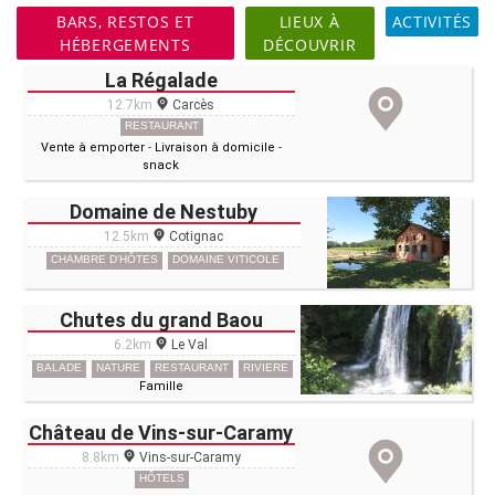
BARS, RESTOS ET
LIEUX À
ACTIVITÉS
HÉBERGEMENTS
DÉCOUVRIR
La Régalade
12.7km
Carcès
RESTAURANT
Vente à emporter
-
Livraison à domicile
-
snack
Domaine de Nestuby
12.5km
Cotignac
CHAMBRE D'HÔTES
DOMAINE VITICOLE
Chutes du grand Baou
6.2km
Le Val
BALADE
NATURE
RESTAURANT
RIVIERE
Famille
Château de Vins-sur-Caramy
8.8km
Vins-sur-Caramy
HÔTELS