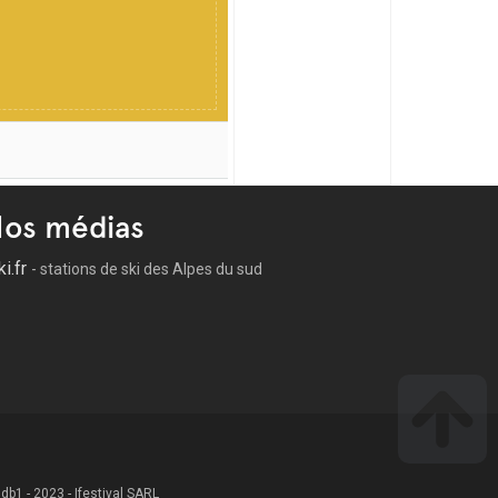
os médias
ki.fr
- stations de ski des Alpes du sud
 .db1 - 2023 - Ifestival SARL