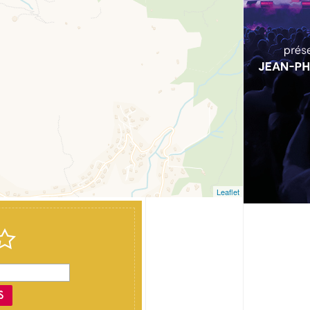
Leaflet
S