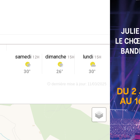
samedi
dimanche
lundi
12H
15H
15H
30°
26°
30°
dernière mise à jour: 11/03/2025