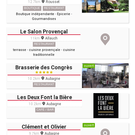
12.7km
Rousset
BOUTIQUE
RESTAURANT
Boutique indépendante
-
Epicerie
-
Gourmandises
Le Salon Provençal
11km
Allauch
RESTAURANT
terrasse
-
cuisine provençale
-
cuisine
traditionnelle
ouvert
Brasserie des Congrès
10.2km
Aubagne
RESTAURANT
Les Deux Font la Bière
10.2km
Aubagne
CAFÉ / BAR
ouvert
Clément et Olivier
9.7km
Aubagne