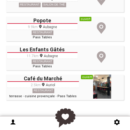
RESTAURANT
SALON DE THÉ
ouvert
Popote
9.9km
Aubagne
RESTAURANT
Pass Tables
Les Enfants Gâtés
11.7km
Aubagne
RESTAURANT
Pass Tables
ouvert
Café du Marché
2.5km
Auriol
RESTAURANT
terrasse
-
cuisine provençale
-
Pass Tables