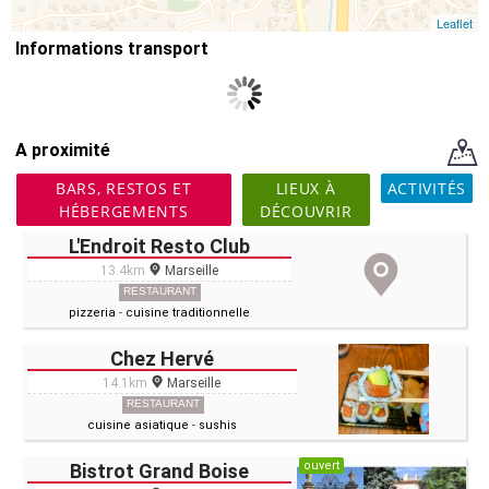
Leaflet
Informations transport
A proximité
BARS, RESTOS ET
LIEUX À
ACTIVITÉS
HÉBERGEMENTS
DÉCOUVRIR
L'Endroit Resto Club
13.4km
Marseille
RESTAURANT
pizzeria
-
cuisine traditionnelle
Chez Hervé
14.1km
Marseille
RESTAURANT
cuisine asiatique
-
sushis
ouvert
Bistrot Grand Boise