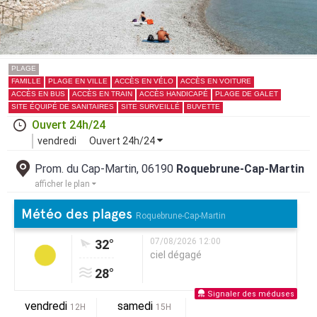
PLAGE
FAMILLE
PLAGE EN VILLE
ACCÈS EN VÉLO
ACCÈS EN VOITURE
ACCÈS EN BUS
ACCÈS EN TRAIN
ACCÈS HANDICAPÉ
PLAGE DE GALET
SITE ÉQUIPÉ DE SANITAIRES
SITE SURVEILLÉ
BUVETTE
Ouvert 24h/24
vendredi
Ouvert 24h/24
Prom. du Cap-Martin, 06190
Roquebrune-Cap-Martin
afficher le plan
Météo des plages
Roquebrune-Cap-Martin
07/08/2026 12:00
32°
ciel dégagé
28°
Signaler des méduses
vendredi
samedi
12H
15H