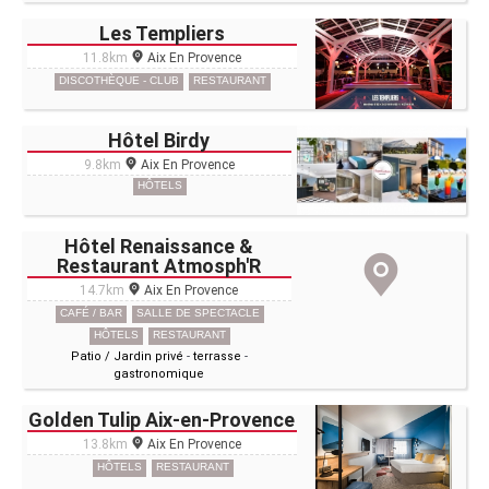
Les Templiers
11.8km
Aix En Provence
DISCOTHÈQUE - CLUB
RESTAURANT
Hôtel Birdy
9.8km
Aix En Provence
HÔTELS
Hôtel Renaissance &
Restaurant Atmosph'R
14.7km
Aix En Provence
CAFÉ / BAR
SALLE DE SPECTACLE
HÔTELS
RESTAURANT
Patio / Jardin privé
-
terrasse
-
gastronomique
Golden Tulip Aix-en-Provence
13.8km
Aix En Provence
HÔTELS
RESTAURANT