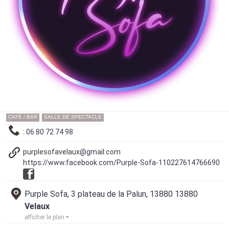
CAFÉ / BAR
SALLE DE SPECTACLE
: 06 80 72 74 98
purplesofavelaux@gmail.com
https://www.facebook.com/Purple-Sofa-110227614766690
Purple Sofa, 3 plateau de la Palun, 13880 13880
Velaux
afficher le plan