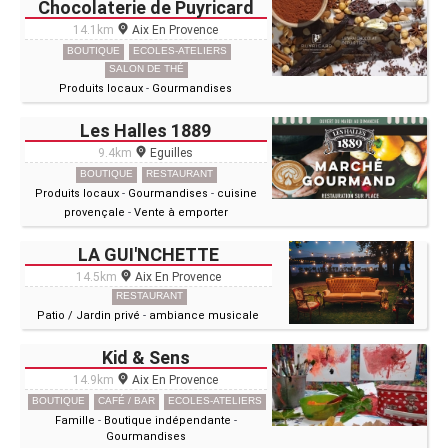
Chocolaterie de Puyricard
14.1km
Aix En Provence
BOUTIQUE
ECOLES-ATELIERS
SALON DE THÉ
Produits locaux
-
Gourmandises
Les Halles 1889
9.4km
Eguilles
BOUTIQUE
RESTAURANT
Produits locaux
-
Gourmandises
-
cuisine
provençale
-
Vente à emporter
LA GUI'NCHETTE
14.5km
Aix En Provence
RESTAURANT
Patio / Jardin privé
-
ambiance musicale
Kid & Sens
14.9km
Aix En Provence
BOUTIQUE
CAFÉ / BAR
ECOLES-ATELIERS
Famille
-
Boutique indépendante
-
Gourmandises