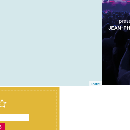
Leaflet
S