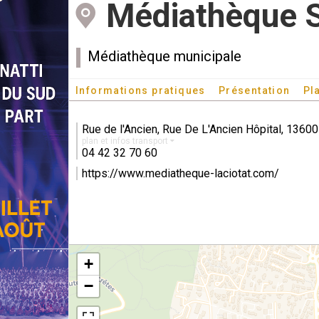
Médiathèque S
Médiathèque municipale
Informations pratiques
Présentation
Pl
Rue de l'Ancien, Rue De L'Ancien Hôpital, 1360
plan et infos transport
04 42 32 70 60
https://www.mediatheque-laciotat.com/
+
−