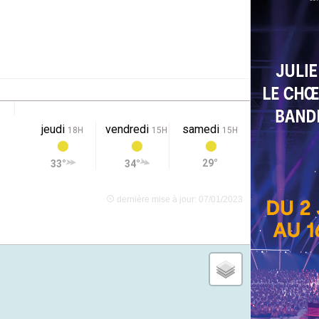
jeudi
vendredi
samedi
18H
15H
15H
29°
33°
34°
dernière mise à jour: 07/01/2023