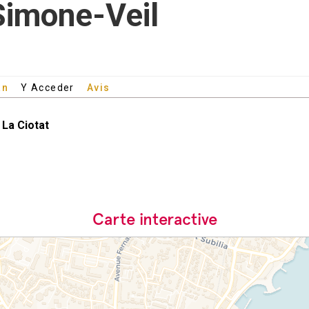
imone-Veil
an
Y Acceder
Avis
0
La Ciotat
Carte interactive