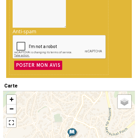
Anti-spam
POSTER MON AVIS
Carte
+
−