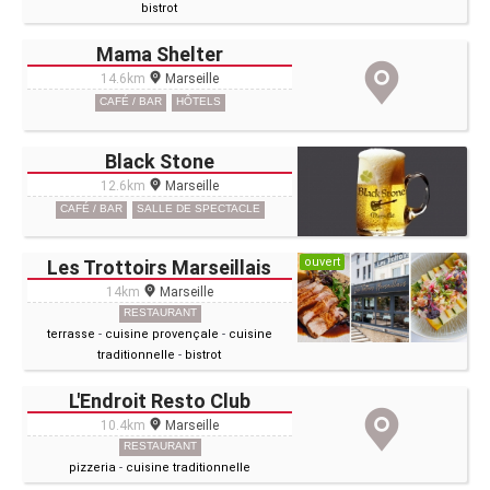
bistrot
Mama Shelter
14.6km
Marseille
CAFÉ / BAR
HÔTELS
Black Stone
12.6km
Marseille
CAFÉ / BAR
SALLE DE SPECTACLE
ouvert
Les Trottoirs Marseillais
14km
Marseille
RESTAURANT
terrasse
-
cuisine provençale
-
cuisine
traditionnelle
-
bistrot
L'Endroit Resto Club
10.4km
Marseille
RESTAURANT
pizzeria
-
cuisine traditionnelle