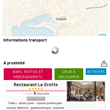
Leaflet
Informations transport
A proximité
BARS, RESTOS ET
LIEUX À
ACTIVITÉS
HÉBERGEMENTS
DÉCOUVRIR
Restaurant La Grotte
14.9km
Marseille
RESTAURANT
Patio / Jardin privé
-
cuisine provençale
-
cuisine italienne
-
gastronomique
-
pizzeria
-