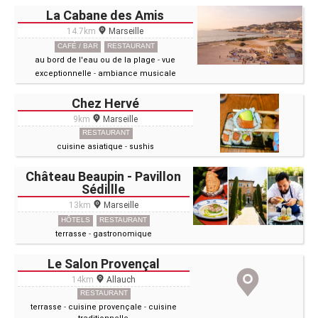
La Cabane des Amis
14.7km
Marseille
CAFÉ / BAR
RESTAURANT
au bord de l'eau ou de la plage
-
vue
exceptionnelle
-
ambiance musicale
Chez Hervé
9km
Marseille
RESTAURANT
cuisine asiatique
-
sushis
Château Beaupin - Pavillon
Sédillle
13km
Marseille
HÔTELS
RESTAURANT
terrasse
-
gastronomique
Le Salon Provençal
14km
Allauch
RESTAURANT
terrasse
-
cuisine provençale
-
cuisine