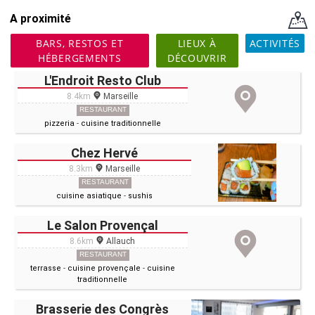
A proximité
BARS, RESTOS ET
LIEUX À
ACTIVITÉS
HÉBERGEMENTS
DÉCOUVRIR
L'Endroit Resto Club
8.4km
Marseille
RESTAURANT
pizzeria
-
cuisine traditionnelle
Chez Hervé
8.3km
Marseille
RESTAURANT
cuisine asiatique
-
sushis
Le Salon Provençal
8.6km
Allauch
RESTAURANT
terrasse
-
cuisine provençale
-
cuisine
traditionnelle
Brasserie des Congrès