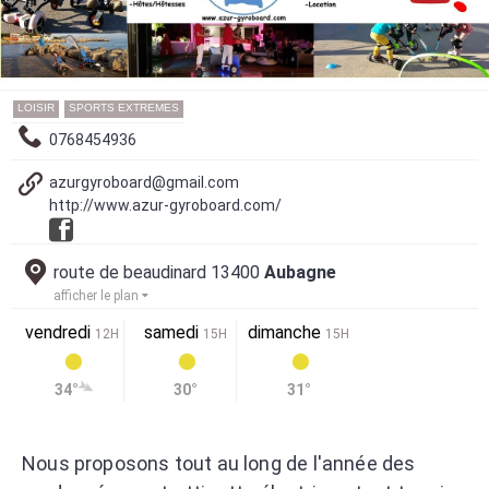
LOISIR
SPORTS EXTREMES
0768454936
azurgyroboard@gmail.com
http://www.azur-gyroboard.com/
route de beaudinard 13400
Aubagne
afficher le plan
vendredi
samedi
dimanche
12H
15H
15H
34°
30°
31°
Nous proposons tout au long de l'année des