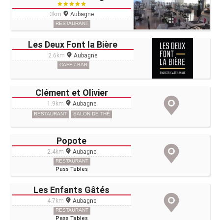
3km
Aubagne
RESTAURANT
Les Deux Font la Bière
2.6km
Aubagne
CAFÉ / BAR
Clément et Olivier
1.9km
Aubagne
RESTAURANT
SALON DE THÉ
Popote
2.4km
Aubagne
RESTAURANT
Pass Tables
Les Enfants Gâtés
4.7km
Aubagne
RESTAURANT
Pass Tables