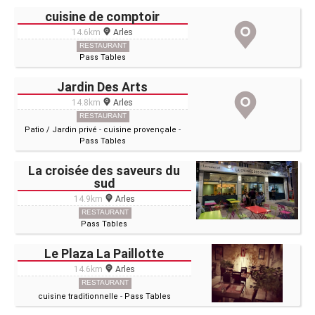
cuisine de comptoir
14.6km
Arles
RESTAURANT
Pass Tables
Jardin Des Arts
14.8km
Arles
RESTAURANT
Patio / Jardin privé
-
cuisine provençale
-
Pass Tables
La croisée des saveurs du
sud
14.9km
Arles
RESTAURANT
Pass Tables
Le Plaza La Paillotte
14.6km
Arles
RESTAURANT
cuisine traditionnelle
-
Pass Tables