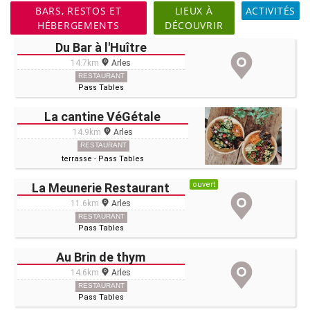
BARS, RESTOS ET
LIEUX À
ACTIVITÉS
HÉBERGEMENTS
DÉCOUVRIR
Du Bar à l'Huître
14.7km
Arles
RESTAURANT
Pass Tables
La cantine VéGétale
14.9km
Arles
RESTAURANT
terrasse
-
Pass Tables
ouvert
La Meunerie Restaurant
11.6km
Arles
RESTAURANT
Pass Tables
Au Brin de thym
14.6km
Arles
RESTAURANT
Pass Tables