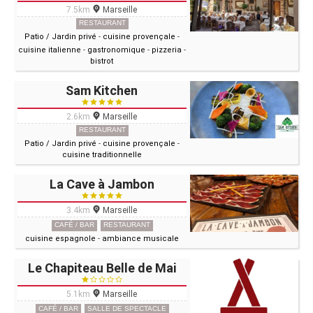
7.5km
Marseille
RESTAURANT
Patio / Jardin privé
-
cuisine provençale
-
cuisine italienne
-
gastronomique
-
pizzeria
-
bistrot
Sam Kitchen
2.6km
Marseille
RESTAURANT
Patio / Jardin privé
-
cuisine provençale
-
cuisine traditionnelle
La Cave à Jambon
3.4km
Marseille
CAFÉ / BAR
RESTAURANT
cuisine espagnole
-
ambiance musicale
Le Chapiteau Belle de Mai
5.1km
Marseille
CAFÉ / BAR
SALLE DE SPECTACLE