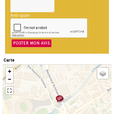
Anti-spam
POSTER MON AVIS
Carte
+
−