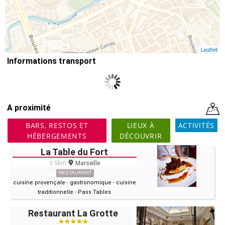
Leaflet
Informations transport
A proximité
BARS, RESTOS ET
LIEUX À
ACTIVITÉS
HÉBERGEMENTS
DÉCOUVRIR
La Table du Fort
3.5km
Marseille
RESTAURANT
cuisine provençale
-
gastronomique
-
cuisine
traditionnelle
-
Pass Tables
Restaurant La Grotte