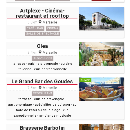
Artplexe - Cinéma-
restaurant et rooftop
3.5km
Marseille
CAFÉ / BAR
CINÉMA
SALLE DE SPECTACLE
Olea
3.4km
Marseille
RESTAURANT
terrasse
-
cuisine provençale
-
cuisine
italienne
-
cuisine traditionnelle
ouvert
Le Grand Bar des Goudes
7.6km
Marseille
RESTAURANT
terrasse
-
cuisine provençale
-
gastronomique
-
spécialités de poisson
-
au
bord de l'eau ou de la plage
-
vue
exceptionnelle
-
ambiance musicale
Brasserie Barbotin