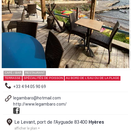
CAFÉ / BAR
RESTAURANT
TERRASSE
SPÉCIALITÉS DE POISSON
AU BORD DE L'EAU OU DE LA PLAGE
+33 4 94 05 90 69
legambaro@hotmail.com
http://www.legambaro.com/
Le Levant, port de l'Ayguade 83400
Hyères
afficher le plan